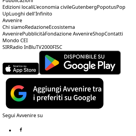
Pubblicazioni
Edizioni locali
L'economia civile
Gutenberg
Popotus
Pop
Up
Luoghi dell'Infinito
Avvenire
Chi siamo
Redazione
Ecosistema
Avvenire
Pubblicità
Fondazione Avvenire
Shop
Contatti
Mondo CEI
SIR
Radio InBlu
TV2000
FISC
Segui Avvenire su