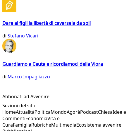
Dare ai figli la libertà di cavarsela da soli
di
Stefano Vicari
Guardiamo a Ceuta e ricordiamoci della Vlora
di
Marco Impagliazzo
Abbonati ad Avvenire
Sezioni del sito
Home
Attualità
Politica
Mondo
Agorà
Podcast
Chiesa
Idee e
Commenti
Economia
Vita e
Cura
Famiglia
Rubriche
Multimedia
Ecosistema avvenire