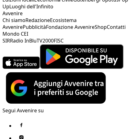
Up
Luoghi dell'Infinito
Avvenire
Chi siamo
Redazione
Ecosistema
Avvenire
Pubblicità
Fondazione Avvenire
Shop
Contatti
Mondo CEI
SIR
Radio InBlu
TV2000
FISC
Segui Avvenire su