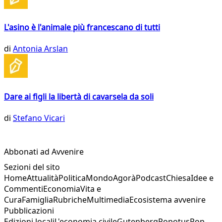
L'asino è l'animale più francescano di tutti
di
Antonia Arslan
Dare ai figli la libertà di cavarsela da soli
di
Stefano Vicari
Abbonati ad Avvenire
Sezioni del sito
Home
Attualità
Politica
Mondo
Agorà
Podcast
Chiesa
Idee e
Commenti
Economia
Vita e
Cura
Famiglia
Rubriche
Multimedia
Ecosistema avvenire
Pubblicazioni
Edizioni locali
L'economia civile
Gutenberg
Popotus
Pop