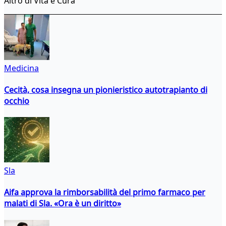
Altro di Vita e Cura
Medicina
Cecità, cosa insegna un pionieristico autotrapianto di
occhio
Sla
Aifa approva la rimborsabilità del primo farmaco per
malati di Sla. «Ora è un diritto»