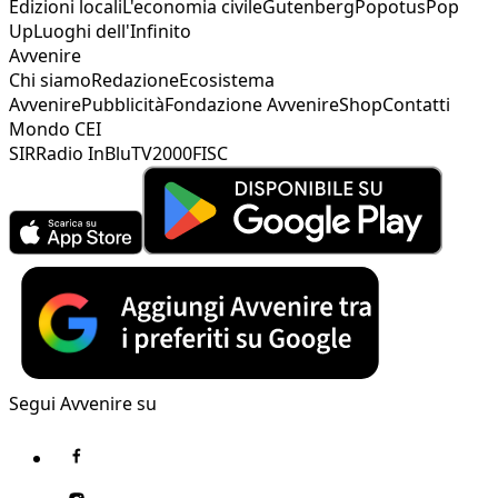
Edizioni locali
L'economia civile
Gutenberg
Popotus
Pop
Up
Luoghi dell'Infinito
Avvenire
Chi siamo
Redazione
Ecosistema
Avvenire
Pubblicità
Fondazione Avvenire
Shop
Contatti
Mondo CEI
SIR
Radio InBlu
TV2000
FISC
Segui Avvenire su