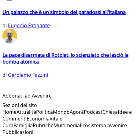
Un palazzo che è un simbolo dei paradossi all'italiana
di
Eugenio Fatigante
La pace disarmata di Rotblat, lo scienziato che lasciò la
bomba atomica
di
Gerolamo Fazzini
Abbonati ad Avvenire
Sezioni del sito
Home
Attualità
Politica
Mondo
Agorà
Podcast
Chiesa
Idee e
Commenti
Economia
Vita e
Cura
Famiglia
Rubriche
Multimedia
Ecosistema avvenire
Pubblicazioni