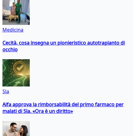
Medicina
Cecità, cosa insegna un pionieristico autotrapianto di
occhio
Sla
Aifa approva la rimborsabilità del primo farmaco per
malati di Sla. «Ora è un diritto»