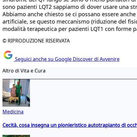
sono pazienti LQT2 sappiamo di dover usare una str
Abbiamo anche chiesto se ci possano essere anche ri
artificiale, se questo meccanismo (riduzione del fi
modalità terapeutica per pazienti LQT1 con forme p
© RIPRODUZIONE RISERVATA
Seguici anche su Google Discover di Avvenire
Altro di Vita e Cura
Medicina
Cecità, cosa insegna un pionieristico autotrapianto di occ