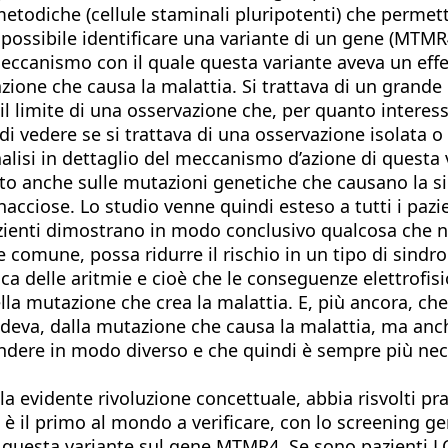
todiche (cellule staminali pluripotenti) che permetto
 possibile identificare una variante di un gene (MTMR
meccanismo con il quale questa variante aveva un effe
ione che causa la malattia. Si trattava di un grande
 il limite di una osservazione che, per quanto interes
i vedere se si trattava di una osservazione isolata o 
alisi in dettaglio del meccanismo d’azione di questa
tto anche sulle mutazioni genetiche che causano la s
acciose. Lo studio venne quindi esteso a tutti i pazi
azienti dimostrano in modo conclusivo qualcosa che 
e comune, possa ridurre il rischio in un tipo di sind
ca delle aritmie e cioè che le conseguenze elettrofis
la mutazione che crea la malattia. E, più ancora, che
edeva, dalla mutazione che causa la malattia, ma an
pondere in modo diverso e che quindi è sempre più ne
 evidente rivoluzione concettuale, abbia risvolti prat
è il primo al mondo a verificare, con lo screening gene
questa variante sul gene MTMR4. Se sono pazienti LQT