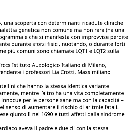
o, una scoperta con determinanti ricadute cliniche
a malattia genetica non comune ma non rara (ha una
rdiogramma e che si manifesta con improvvise perdite
te durante sforzi fisici, nuotando, o durante forti
orme più comuni sono chiamate LQT1 e LQT2 sulla
Irccs Istituto Auxologico Italiano di Milano,
endente i professori Lia Crotti, Massimiliano
tellini che hanno la stessa identica variante
samente, mentre l’altro ha una vita completamente
e innocue per le persone sane ma con la capacità –
l senso di aumentare il rischio di aritmie fatali.
se giunto lì nel 1690 e tutti affetti dalla sindrome
rdiaco aveva il padre e due zii con la stessa