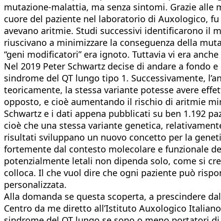
mutazione-malattia, ma senza sintomi. Grazie alle me
cuore del paziente nel laboratorio di Auxologico, fu
avevano aritmie. Studi successivi identificarono il 
riuscivano a minimizzare la conseguenza della mutaz
“geni modificatori” era ignoto. Tuttavia vi era anche
Nel 2019 Peter Schwartz decise di andare a fondo e d
sindrome del QT lungo tipo 1. Successivamente, l’an
teoricamente, la stessa variante potesse avere effe
opposto, e cioè aumentando il rischio di aritmie min
Schwartz e i dati appena pubblicati su ben 1.192 p
cioè che una stessa variante genetica, relativament
risultati sviluppano un nuovo concetto per la geneti
fortemente dal contesto molecolare e funzionale del
potenzialmente letali non dipenda solo, come si cr
colloca. Il che vuol dire che ogni paziente può ris
personalizzata.
Alla domanda se questa scoperta, a prescindere dalla
Centro da me diretto all’Istituto Auxologico Italiano 
sindrome del QT lungo se sono o meno portatori di 