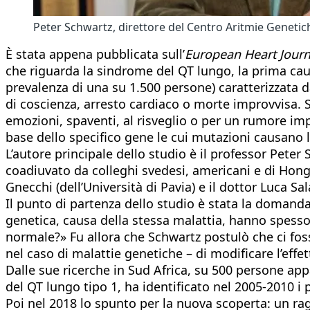
Peter Schwartz, direttore del Centro Aritmie Genetiche
È stata appena pubblicata sull’
European Heart Journ
che riguarda la sindrome del QT lungo, la prima ca
prevalenza di una su 1.500 persone) caratterizzata 
di coscienza, arresto cardiaco o morte improvvisa. 
emozioni, spaventi, al risveglio o per un rumore i
base dello specifico gene le cui mutazioni causano l
L’autore principale dello studio è il professor Peter
coadiuvato da colleghi svedesi, americani e di Hong
Gnecchi (dell’Università di Pavia) e il dottor Luca Sa
Il punto di partenza dello studio è stata la domanda
genetica, causa della stessa malattia, hanno spess
normale?» Fu allora che Schwartz postulò che ci fos
nel caso di malattie genetiche – di modificare l’effe
Dalle sue ricerche in Sud Africa, su 500 persone app
del QT lungo tipo 1, ha identificato nel 2005-2010 i 
Poi nel 2018 lo spunto per la nuova scoperta: un rag