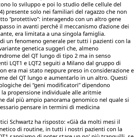
no lo sviluppo e poi lo studio delle cellule del
4) presente solo nei familiari del ragazzo che non
tto “protettivo”: interagendo con un altro gene
 passo in avanti perché il meccanismo d’azione dei
sante, era limitata a una singola famiglia.
di un fenomeno generale per tutti i pazienti con la
 variante genetica suggerì che, almeno
indrome del QT lungo di tipo 2 ma in senso
enti LQT1 e LQT2 seguiti a Milano dal gruppo di
non era mai stato neppure preso in considerazione e
rome del QT lungo e aumentarlo in un altro. Questi
iologiche dei “geni modificatori” dipendono
 la propensione individuale alle aritmie
che dal più ampio panorama genomico nel quale si
cessario pensare in termini di medicina
ici Schwartz ha risposto: «Già da molti mesi il
tico di routine, in tutti i nostri pazienti con la
1 sappiamo di poter stare un po' più tranquilli, se