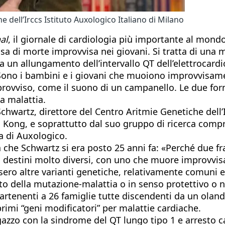
 dell’Irccs Istituto Auxologico Italiano di Milano
al
, il giornale di cardiologia più importante al mond
usa di morte improvvisa nei giovani. Si tratta di un
da un allungamento dell’intervallo QT dell’elettroca
Sono i bambini e i giovani che muoiono improvvisamen
mprovviso, come il suono di un campanello. Le due f
a malattia.
 Schwartz, direttore del Centro Aritmie Genetiche dell’
 Kong, e soprattutto dal suo gruppo di ricerca compr
la di Auxologico.
 che Schwartz si era posto 25 anni fa: «Perché due fra
o destini molto diversi, con uno che muore improvvi
sero altre varianti genetiche, relativamente comuni 
tto della mutazione-malattia o in senso protettivo o ne
artenenti a 26 famiglie tutte discendenti da un olande
primi “geni modificatori” per malattie cardiache.
azzo con la sindrome del QT lungo tipo 1 e arresto ca