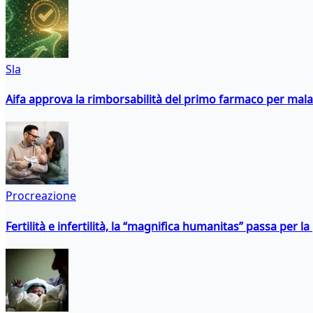
Sla
Aifa approva la rimborsabilità del primo farmaco per malati
Procreazione
Fertilità e infertilità, la “magnifica humanitas” passa per l