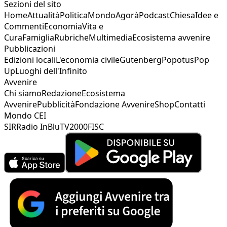
Sezioni del sito
Home
Attualità
Politica
Mondo
Agorà
Podcast
Chiesa
Idee e
Commenti
Economia
Vita e
Cura
Famiglia
Rubriche
Multimedia
Ecosistema avvenire
Pubblicazioni
Edizioni locali
L'economia civile
Gutenberg
Popotus
Pop
Up
Luoghi dell'Infinito
Avvenire
Chi siamo
Redazione
Ecosistema
Avvenire
Pubblicità
Fondazione Avvenire
Shop
Contatti
Mondo CEI
SIR
Radio InBlu
TV2000
FISC