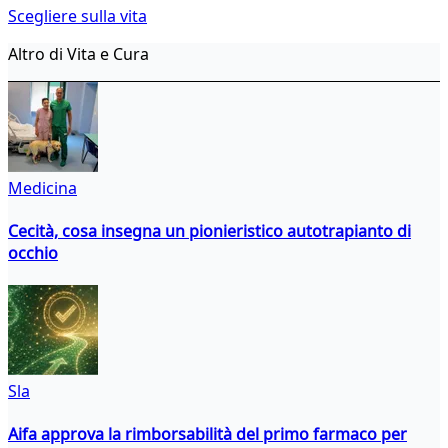
Scegliere sulla vita
Altro di Vita e Cura
Medicina
Cecità, cosa insegna un pionieristico autotrapianto di
occhio
Sla
Aifa approva la rimborsabilità del primo farmaco per