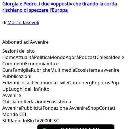
Giorgia e Pedro, i due «opposti» che tirando la corda
rischiano di spezzare l'Europa
di
Marco Iasevoli
Abbonati ad Avvenire
Sezioni del sito
Home
Attualità
Politica
Mondo
Agorà
Podcast
Chiesa
Idee e
Commenti
Economia
Vita e
Cura
Famiglia
Rubriche
Multimedia
Ecosistema avvenire
Pubblicazioni
Edizioni locali
L'economia civile
Gutenberg
Popotus
Pop
Up
Luoghi dell'Infinito
Avvenire
Chi siamo
Redazione
Ecosistema
Avvenire
Pubblicità
Fondazione Avvenire
Shop
Contatti
Mondo CEI
SIR
Radio InBlu
TV2000
FISC