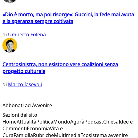
«Dio è morto, ma poi risorge»: Guccini, la fede mai avuta
e la speranza sempre coltivata
di
Umberto Folena
Centrosinistra, non esistono vere coalizioni senza
progetto culturale
di
Marco Iasevoli
Abbonati ad Avvenire
Sezioni del sito
Home
Attualità
Politica
Mondo
Agorà
Podcast
Chiesa
Idee e
Commenti
Economia
Vita e
Cura
Famiglia
Rubriche
Multimedia
Ecosistema avvenire