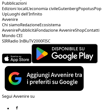
Pubblicazioni
Edizioni locali
L'economia civile
Gutenberg
Popotus
Pop
Up
Luoghi dell'Infinito
Avvenire
Chi siamo
Redazione
Ecosistema
Avvenire
Pubblicità
Fondazione Avvenire
Shop
Contatti
Mondo CEI
SIR
Radio InBlu
TV2000
FISC
Segui Avvenire su