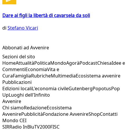
Dare ai figli la libertà di cavarsela da soli
di
Stefano Vicari
Abbonati ad Avvenire
Sezioni del sito
Home
Attualità
Politica
Mondo
Agorà
Podcast
Chiesa
Idee e
Commenti
Economia
Vita e
Cura
Famiglia
Rubriche
Multimedia
Ecosistema avvenire
Pubblicazioni
Edizioni locali
L'economia civile
Gutenberg
Popotus
Pop
Up
Luoghi dell'Infinito
Avvenire
Chi siamo
Redazione
Ecosistema
Avvenire
Pubblicità
Fondazione Avvenire
Shop
Contatti
Mondo CEI
SIR
Radio InBlu
TV2000
FISC