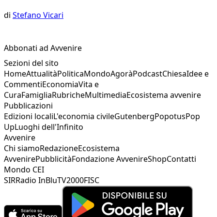
di
Stefano Vicari
Abbonati ad Avvenire
Sezioni del sito
Home
Attualità
Politica
Mondo
Agorà
Podcast
Chiesa
Idee e
Commenti
Economia
Vita e
Cura
Famiglia
Rubriche
Multimedia
Ecosistema avvenire
Pubblicazioni
Edizioni locali
L'economia civile
Gutenberg
Popotus
Pop
Up
Luoghi dell'Infinito
Avvenire
Chi siamo
Redazione
Ecosistema
Avvenire
Pubblicità
Fondazione Avvenire
Shop
Contatti
Mondo CEI
SIR
Radio InBlu
TV2000
FISC