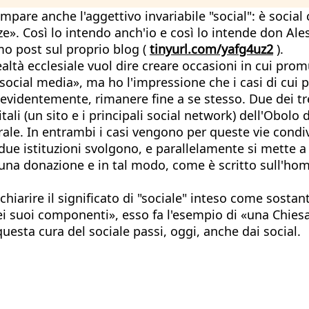
mpare anche l'aggettivo invariabile "social": è social 
e». Così lo intendo anch'io e così lo intende don Ale
imo post sul proprio blog (
tinyurl.com/yafg4uz2
).
ealtà ecclesiale vuol dire creare occasioni in cui pro
i social media», ma ho l'impressione che i casi di cui
videntemente, rimanere fine a se stesso. Due dei tre 
ali (un sito e i principali social network) dell'Obolo d
rale. In entrambi i casi vengono per queste vie condiv
e due istituzioni svolgono, e parallelamente si mette a
 una donazione e in tal modo, come è scritto sull'hom
hiarire il significato di "sociale" inteso come sostant
ei suoi componenti», esso fa l'esempio di «una Chiesa
questa cura del sociale passi, oggi, anche dai social.