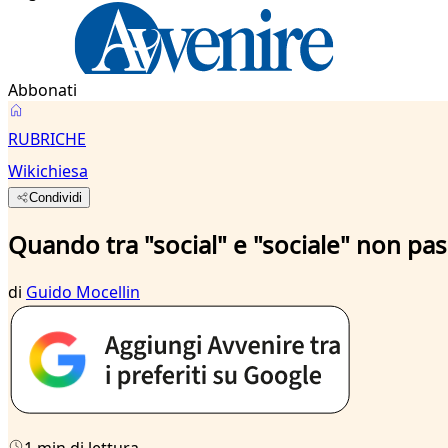
Abbonati
RUBRICHE
Wikichiesa
Condividi
Quando tra "social" e "sociale" non pa
di
Guido Mocellin
1 min di lettura