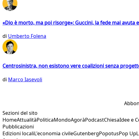
«Dio è morto, ma poi risorge»: Guccini, la fede mai avuta 
di
Umberto Folena
Centrosinistra, non esistono vere coalizioni senza progett
di
Marco Iasevoli
Abbon
Sezioni del sito
Home
Attualità
Politica
Mondo
Agorà
Podcast
Chiesa
Idee e 
Pubblicazioni
Edizioni locali
L'economia civile
Gutenberg
Popotus
Pop Up
L