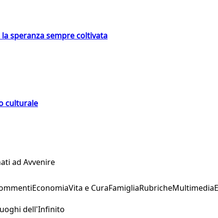
e la speranza sempre coltivata
o culturale
ati ad Avvenire
Commenti
Economia
Vita e Cura
Famiglia
Rubriche
Multimedia
uoghi dell'Infinito