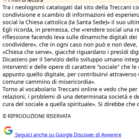
Tra i neologismi catalogati dal sito della Treccani co
condivisione e scambio di informazioni ed esperienz
social la Chiesa cattolica (la Santa Sede)» il suo ult
Egli ricorda, in premessa, che «rendere social una r
riflessione facendo leva sulle dinamiche digitali de
condividere», che in ogni caso non può e non deve, e
«Chiesa che serve», giacché riguardano i presìdi digit
Dicastero per il Servizio dello sviluppo umano integ
interventi e delle opere di carattere "sociale" che l
appunto quello digitale, per contribuirvi attraverso
comune cammino di misericordia».
Torno al vocabolario Treccani online e vedo che per c
relazioni, i problemi di una determinata società e d
cura del sociale a quella spirituale». Si direbbe che 
© RIPRODUZIONE RISERVATA
Seguici anche su Google Discover di Avvenire