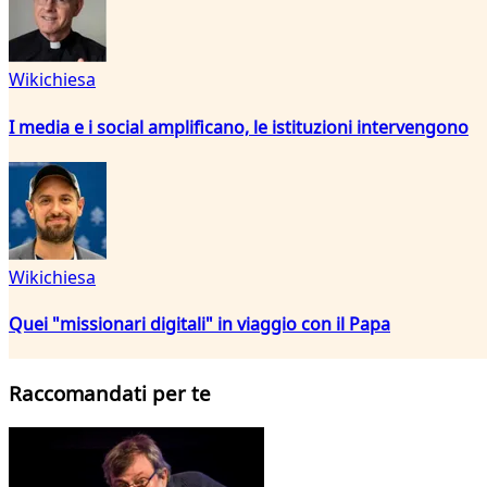
Wikichiesa
I media e i social amplificano, le istituzioni intervengono
Wikichiesa
Quei "missionari digitali" in viaggio con il Papa
Raccomandati per te