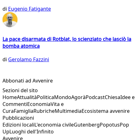
di
Eugenio Fatigante
La pace disarmata di Rotblat, lo scienziato che lasciò la
bomba atomica
di
Gerolamo Fazzini
Abbonati ad Avvenire
Sezioni del sito
Home
Attualità
Politica
Mondo
Agorà
Podcast
Chiesa
Idee e
Commenti
Economia
Vita e
Cura
Famiglia
Rubriche
Multimedia
Ecosistema avvenire
Pubblicazioni
Edizioni locali
L'economia civile
Gutenberg
Popotus
Pop
Up
Luoghi dell'Infinito
Avvenire