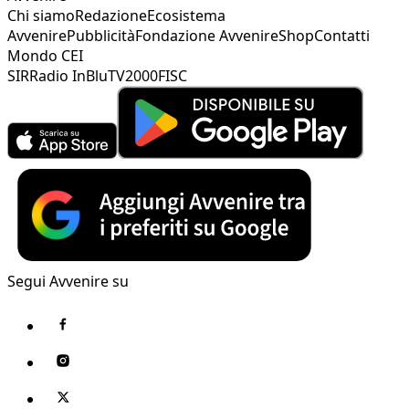
Chi siamo
Redazione
Ecosistema
Avvenire
Pubblicità
Fondazione Avvenire
Shop
Contatti
Mondo CEI
SIR
Radio InBlu
TV2000
FISC
Segui Avvenire su