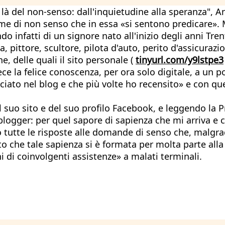
 di là del non-senso: dall'inquietudine alla speranza
orme di non senso che in essa «si sentono predicare».
ndo infatti di un signore nato all'inizio degli anni T
a, pittore, scultore, pilota d'auto, perito d'assicuraz
he, delle quali il sito personale (
tinyurl.com/y9lstpe3
ece la felice conoscenza, per ora solo digitale, a un po
cciato nel blog e che più volte ho recensito» e con q
 suo sito e del suo profilo Facebook, e leggendo la Pr
gger: per quel sapore di sapienza che mi arriva e ch
o tutte le risposte alle domande di senso che, malg
o che tale sapienza si è formata per molta parte alla
ni di coinvolgenti assistenze» a malati terminali.