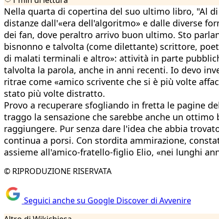
Nella quarta di copertina del suo ultimo libro, "Al
distanze dall'«era dell'algoritmo» e dalle diverse f
dei fan, dove peraltro arrivo buon ultimo. Sto parla
bisnonno e talvolta (come dilettante) scrittore, poet
di malati terminali e altro»: attività in parte pubblic
talvolta la parola, anche in anni recenti. Io devo inv
ritrae come «amico scrivente che si è più volte affa
stato più volte distratto.
Provo a recuperare sfogliando in fretta le pagine del
traggo la sensazione che sarebbe anche un ottimo blo
raggiungere. Pur senza dare l'idea che abbia trovat
continua a porsi. Con stordita ammirazione, constat
assieme all'amico-fratello-figlio Elio, «nei lunghi an
© RIPRODUZIONE RISERVATA
Seguici anche su Google Discover di Avvenire