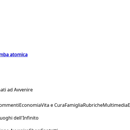
bomba atomica
ati ad Avvenire
Commenti
Economia
Vita e Cura
Famiglia
Rubriche
Multimedia
uoghi dell'Infinito