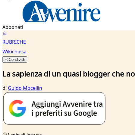
Abbonati
RUBRICHE
Wikichiesa
Condividi
La sapienza di un quasi blogger che n
di
Guido Mocellin
1 min di lettura