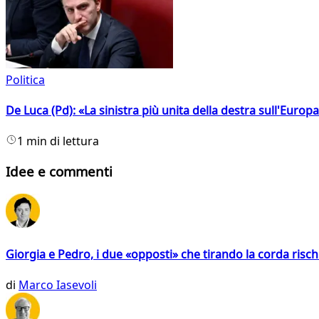
Politica
De Luca (Pd): «La sinistra più unita della destra sull'Europ
1 min di lettura
Idee e commenti
Giorgia e Pedro, i due «opposti» che tirando la corda risc
di
Marco Iasevoli