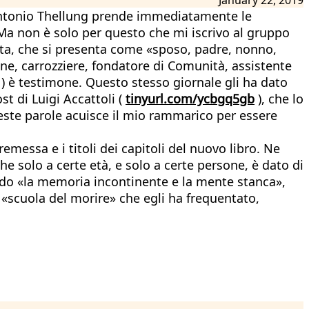
", Antonio Thellung prende immediatamente le
 Ma non è solo per questo che mi iscrivo al gruppo
renta, che si presenta come «sposo, padre, nonno,
ione, carrozziere, fondatore di Comunità, assistente
) è testimone. Questo stesso giornale gli ha dato
st di Luigi Accattoli (
tinyurl.com/ycbgq5gb
), che lo
ueste parole acuisce il mio rammarico per essere
emessa e i titoli dei capitoli del nuovo libro. Ne
e solo a certe età, e solo a certe persone, è dato di
rado «la memoria incontinente e la mente stanca»,
 «scuola del morire» che egli ha frequentato,