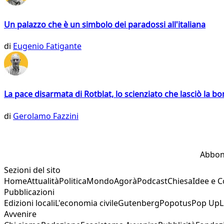
Un palazzo che è un simbolo dei paradossi all'italiana
di
Eugenio Fatigante
La pace disarmata di Rotblat, lo scienziato che lasciò la 
di
Gerolamo Fazzini
Abbon
Sezioni del sito
Home
Attualità
Politica
Mondo
Agorà
Podcast
Chiesa
Idee e 
Pubblicazioni
Edizioni locali
L'economia civile
Gutenberg
Popotus
Pop Up
L
Avvenire