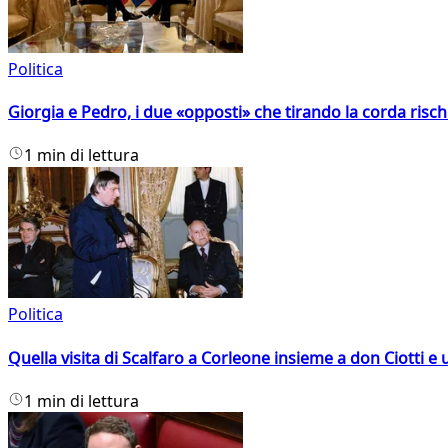
Politica
Giorgia e Pedro, i due «opposti» che tirando la corda risc
1 min di lettura
Politica
Quella visita di Scalfaro a Corleone insieme a don Ciotti e u
1 min di lettura