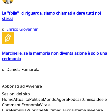
La "folla" ci riguarda, siamo chiamati a dare tutti noi
stessi
di
Enrico Giovannini
Marcinelle, se la memoria non diventa azione è solo una
cerimonia
di
Daniela Fumarola
Abbonati ad Avvenire
Sezioni del sito
Home
Attualità
Politica
Mondo
Agorà
Podcast
Chiesa
Idee e
Commenti
Economia
Vita e
Cura
Famiglia
Rubriche
Multimedia
Ecosistema avvenire