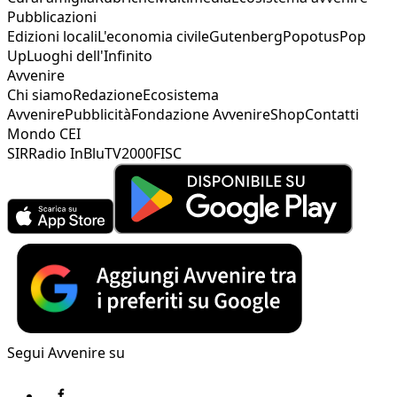
Pubblicazioni
Edizioni locali
L'economia civile
Gutenberg
Popotus
Pop
Up
Luoghi dell'Infinito
Avvenire
Chi siamo
Redazione
Ecosistema
Avvenire
Pubblicità
Fondazione Avvenire
Shop
Contatti
Mondo CEI
SIR
Radio InBlu
TV2000
FISC
Segui Avvenire su