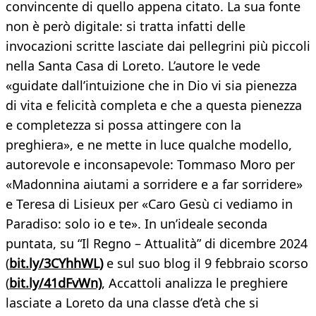
convincente di quello appena citato. La sua fonte
non è però digitale: si tratta infatti delle
invocazioni scritte lasciate dai pellegrini più piccoli
nella Santa Casa di Loreto. L’autore le vede
«guidate dall’intuizione che in Dio vi sia pienezza
di vita e felicità completa e che a questa pienezza
e completezza si possa attingere con la
preghiera», e ne mette in luce qualche modello,
autorevole e inconsapevole: Tommaso Moro per
«Madonnina aiutami a sorridere e a far sorridere»
e Teresa di Lisieux per «Caro Gesù ci vediamo in
Paradiso: solo io e te». In un’ideale seconda
puntata, su “Il Regno – Attualità” di dicembre 2024
(
bit.ly/3CYhhWL)
e sul suo blog il 9 febbraio scorso
(
bit.ly/41dFvWn)
, Accattoli analizza le preghiere
lasciate a Loreto da una classe d’età che si