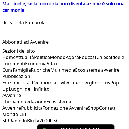
Marcinelle, se la memoria non diventa azione è solo una
cerimonia
di
Daniela Fumarola
Abbonati ad Avvenire
Sezioni del sito
Home
Attualità
Politica
Mondo
Agorà
Podcast
Chiesa
Idee e
Commenti
Economia
Vita e
Cura
Famiglia
Rubriche
Multimedia
Ecosistema avvenire
Pubblicazioni
Edizioni locali
L'economia civile
Gutenberg
Popotus
Pop
Up
Luoghi dell'Infinito
Avvenire
Chi siamo
Redazione
Ecosistema
Avvenire
Pubblicità
Fondazione Avvenire
Shop
Contatti
Mondo CEI
SIR
Radio InBlu
TV2000
FISC