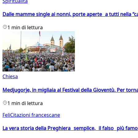
Spiritualità
Dalle mamme single ai nonni, porte aperte a tutti nella “cas
1 min di lettura
Chiesa
Medjugorje, in migliaia al Festival della Gioventù. Per torn
1 min di lettura
FeliCitazioni francescane
La vera storia della Preghiera semplice, il falso più fam