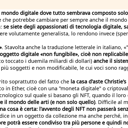
l mondo digitale dove tutto sembrava composto solo d
one che potrebbe cambiare per sempre anche il mondo de
:
se siete degli appassionati di tecnologia digitale, s
attere volutamente generalista, lo rendono invece (spe
»
. Stavolta anche la traduzione letterale in italiano, 
n oggetto digitale «non fungibile», cioè non replicabil
co toccato i duemila miliardi di dollari)
anche il siste
a più soggetti e non modificabile, le cui voci sono rag
rito soprattutto del fatto che
la casa d'aste Christie'
ato in Ether, cioè con una "moneta digitale" o criptova
cnologico sul quale si basano gli NFT, quando il loro 
 il mondo delle arti (e non solo quello)
. Difficile a
na cosa è certa: l'avvento degli NFT non passerà senz
codice in un oggetto da collezione ma anche perché, 
ore potrà essere condiviso tra più persone e quindi n