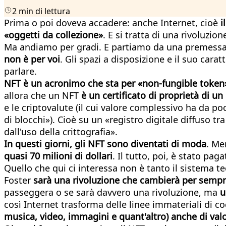
2 min di lettura
Prima o poi doveva accadere: anche Internet, cioè
i
«oggetti da collezione»
. E si tratta di una rivoluzi
Ma andiamo per gradi. E partiamo da una premessa
non è per voi
. Gli spazi a disposizione e il suo car
parlare.
NFT è un acronimo che sta per «non-fungible token
allora che un NFT
è un certificato di proprietà di u
e le criptovalute (il cui valore complessivo ha da po
di blocchi»). Cioè su un «registro digitale diffuso tr
dall'uso della crittografia».
In questi giorni, gli NFT sono diventati di moda
. Me
quasi 70 milioni di dollari
. Il tutto, poi, è stato pag
Quello che qui ci interessa non è tanto il sistema te
Foster
sarà una rivoluzione che cambierà per sempre
passeggera o se sarà davvero una rivoluzione, ma
u
così Internet trasforma delle linee immateriali di 
musica, video, immagini e quant'altro) anche di val