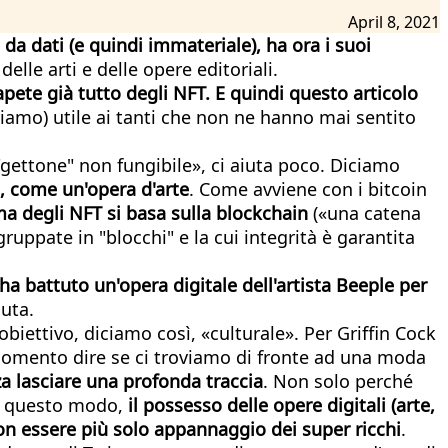
April 8, 2021
a dati (e quindi immateriale), ha ora i suoi
lle arti e delle opere editoriali.
apete già tutto degli NFT. E quindi questo articolo
riamo) utile ai tanti che non ne hanno mai sentito
«"gettone" non fungibile», ci aiuta poco. Diciamo
e, come un'opera d'arte
. Come avviene con i bitcoin
ma degli NFT si basa sulla blockchain
(«una catena
gruppate in "blocchi" e la cui integrità è garantita
s ha battuto un'opera digitale dell'artista Beeple per
luta.
obiettivo, diciamo così, «culturale». Per Griffin Cock
l momento dire se ci troviamo di fronte ad una moda
a lasciare una profonda traccia
. Non solo perché
in questo modo,
il possesso delle opere digitali (arte,
on essere più solo appannaggio dei super ricchi
.