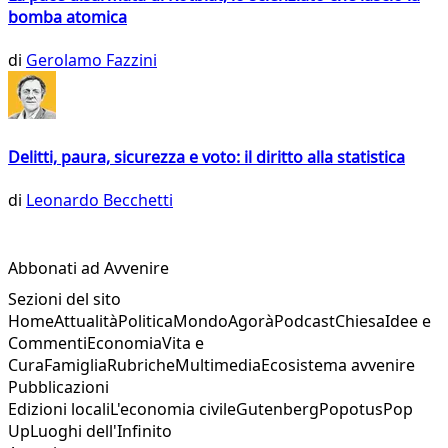
bomba atomica
di
Gerolamo Fazzini
Delitti, paura, sicurezza e voto: il diritto alla statistica
di
Leonardo Becchetti
Abbonati ad Avvenire
Sezioni del sito
Home
Attualità
Politica
Mondo
Agorà
Podcast
Chiesa
Idee e
Commenti
Economia
Vita e
Cura
Famiglia
Rubriche
Multimedia
Ecosistema avvenire
Pubblicazioni
Edizioni locali
L'economia civile
Gutenberg
Popotus
Pop
Up
Luoghi dell'Infinito