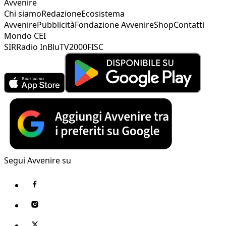
Avvenire
Chi siamo
Redazione
Ecosistema
Avvenire
Pubblicità
Fondazione Avvenire
Shop
Contatti
Mondo CEI
SIR
Radio InBlu
TV2000
FISC
Segui Avvenire su