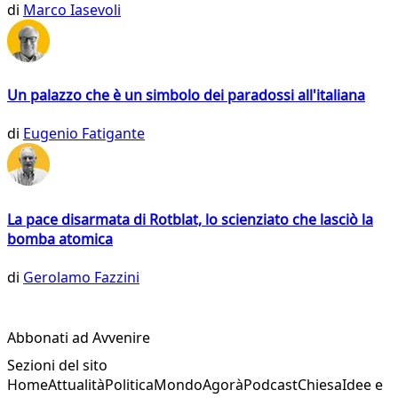
di
Marco Iasevoli
Un palazzo che è un simbolo dei paradossi all'italiana
di
Eugenio Fatigante
La pace disarmata di Rotblat, lo scienziato che lasciò la
bomba atomica
di
Gerolamo Fazzini
Abbonati ad Avvenire
Sezioni del sito
Home
Attualità
Politica
Mondo
Agorà
Podcast
Chiesa
Idee e