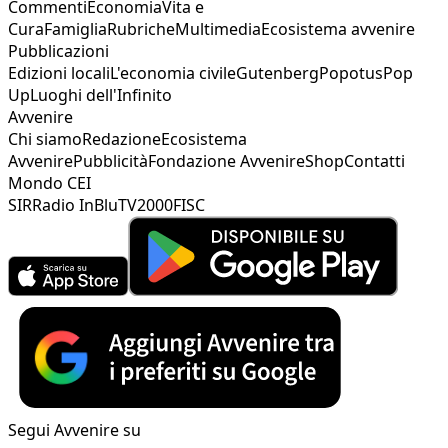
Commenti
Economia
Vita e
Cura
Famiglia
Rubriche
Multimedia
Ecosistema avvenire
Pubblicazioni
Edizioni locali
L'economia civile
Gutenberg
Popotus
Pop
Up
Luoghi dell'Infinito
Avvenire
Chi siamo
Redazione
Ecosistema
Avvenire
Pubblicità
Fondazione Avvenire
Shop
Contatti
Mondo CEI
SIR
Radio InBlu
TV2000
FISC
Segui Avvenire su