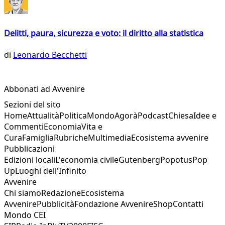
Delitti, paura, sicurezza e voto: il diritto alla statistica
di
Leonardo Becchetti
Abbonati ad Avvenire
Sezioni del sito
Home
Attualità
Politica
Mondo
Agorà
Podcast
Chiesa
Idee e
Commenti
Economia
Vita e
Cura
Famiglia
Rubriche
Multimedia
Ecosistema avvenire
Pubblicazioni
Edizioni locali
L'economia civile
Gutenberg
Popotus
Pop
Up
Luoghi dell'Infinito
Avvenire
Chi siamo
Redazione
Ecosistema
Avvenire
Pubblicità
Fondazione Avvenire
Shop
Contatti
Mondo CEI