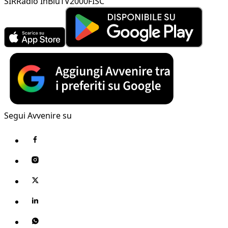
SIR
Radio InBlu
TV2000
FISC
Segui Avvenire su