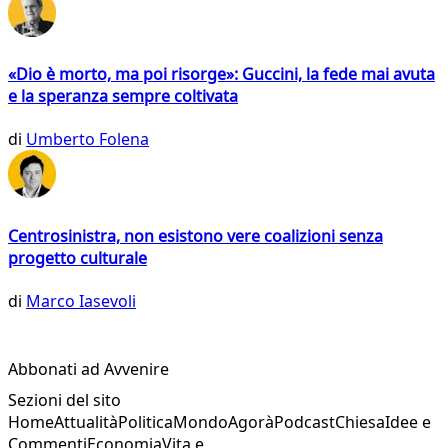
«Dio è morto, ma poi risorge»: Guccini, la fede mai avuta
e la speranza sempre coltivata
di
Umberto Folena
Centrosinistra, non esistono vere coalizioni senza
progetto culturale
di
Marco Iasevoli
Abbonati ad Avvenire
Sezioni del sito
Home
Attualità
Politica
Mondo
Agorà
Podcast
Chiesa
Idee e
Commenti
Economia
Vita e