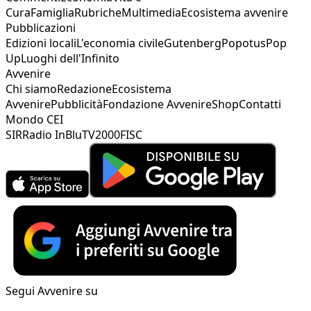
Cura
Famiglia
Rubriche
Multimedia
Ecosistema avvenire
Pubblicazioni
Edizioni locali
L'economia civile
Gutenberg
Popotus
Pop
Up
Luoghi dell'Infinito
Avvenire
Chi siamo
Redazione
Ecosistema
Avvenire
Pubblicità
Fondazione Avvenire
Shop
Contatti
Mondo CEI
SIR
Radio InBlu
TV2000
FISC
Segui Avvenire su