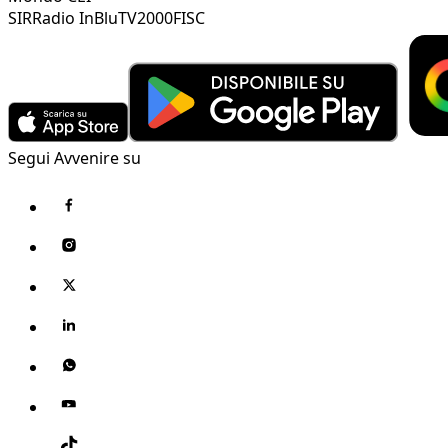
SIR
Radio InBlu
TV2000
FISC
Segui Avvenire su