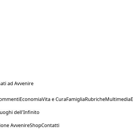
ati ad Avvenire
Commenti
Economia
Vita e Cura
Famiglia
Rubriche
Multimedia
uoghi dell'Infinito
ione Avvenire
Shop
Contatti