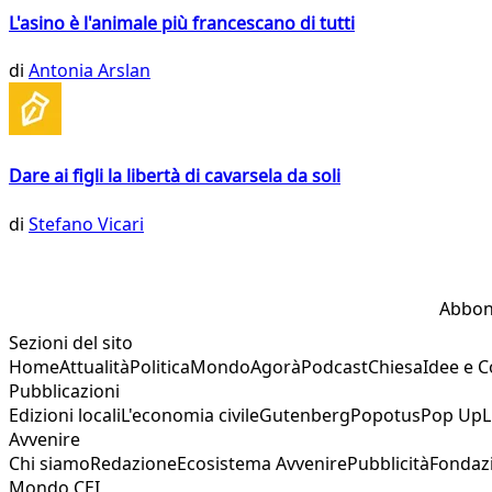
L'asino è l'animale più francescano di tutti
di
Antonia Arslan
Dare ai figli la libertà di cavarsela da soli
di
Stefano Vicari
Abbon
Sezioni del sito
Home
Attualità
Politica
Mondo
Agorà
Podcast
Chiesa
Idee e 
Pubblicazioni
Edizioni locali
L'economia civile
Gutenberg
Popotus
Pop Up
L
Avvenire
Chi siamo
Redazione
Ecosistema Avvenire
Pubblicità
Fondaz
Mondo CEI