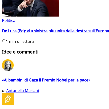
Politica
De Luca (Pd): «La sinistra più unita della destra sull'Europ
1 min di lettura
Idee e commenti
«Ai bambini di Gaza il Premio Nobel per la pace»
di
Antonella Mariani