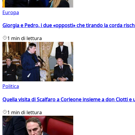
Europa
Giorgia e Pedro, i due «opposti» che tirando la corda risc
1 min di lettura
Politica
Quella visita di Scalfaro a Corleone insieme a don Ciotti e u
1 min di lettura