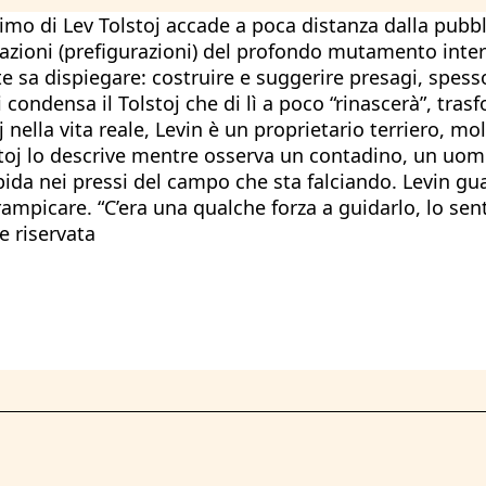
nesimo di Lev Tolstoj accade a poca distanza dalla pu
ioni (prefigurazioni) del profondo mutamento interio
rte sa dispiegare: costruire e suggerire presagi, spes
i condensa il Tolstoj che di lì a poco “rinascerà”, tras
 nella vita reale, Levin è un proprietario terriero, mo
stoj lo descrive mentre osserva un contadino, un uom
ipida nei pressi del campo che sta falciando. Levin gu
rrampicare. “C’era una qualche forza a guidarlo, lo sent
e riservata