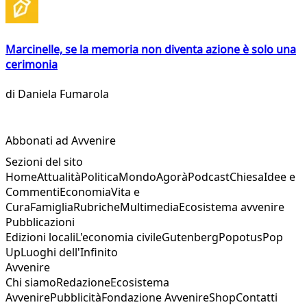
Marcinelle, se la memoria non diventa azione è solo una
cerimonia
di
Daniela Fumarola
Abbonati ad Avvenire
Sezioni del sito
Home
Attualità
Politica
Mondo
Agorà
Podcast
Chiesa
Idee e
Commenti
Economia
Vita e
Cura
Famiglia
Rubriche
Multimedia
Ecosistema avvenire
Pubblicazioni
Edizioni locali
L'economia civile
Gutenberg
Popotus
Pop
Up
Luoghi dell'Infinito
Avvenire
Chi siamo
Redazione
Ecosistema
Avvenire
Pubblicità
Fondazione Avvenire
Shop
Contatti