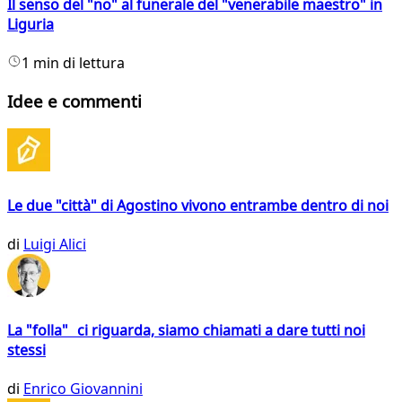
Il senso del "no" al funerale del "venerabile maestro" in
Liguria
1 min di lettura
Idee e commenti
Le due "città" di Agostino vivono entrambe dentro di noi
di
Luigi Alici
La "folla" ci riguarda, siamo chiamati a dare tutti noi
stessi
di
Enrico Giovannini