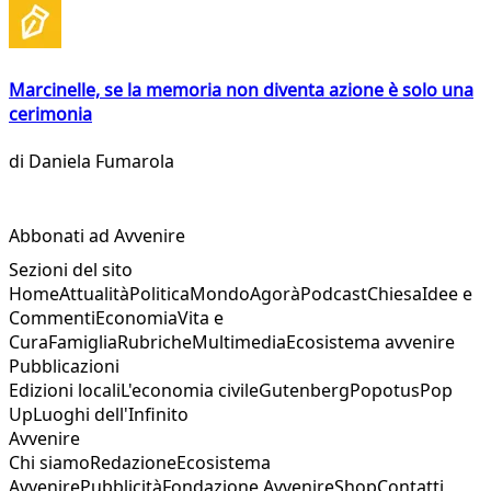
Marcinelle, se la memoria non diventa azione è solo una
cerimonia
di
Daniela Fumarola
Abbonati ad Avvenire
Sezioni del sito
Home
Attualità
Politica
Mondo
Agorà
Podcast
Chiesa
Idee e
Commenti
Economia
Vita e
Cura
Famiglia
Rubriche
Multimedia
Ecosistema avvenire
Pubblicazioni
Edizioni locali
L'economia civile
Gutenberg
Popotus
Pop
Up
Luoghi dell'Infinito
Avvenire
Chi siamo
Redazione
Ecosistema
Avvenire
Pubblicità
Fondazione Avvenire
Shop
Contatti