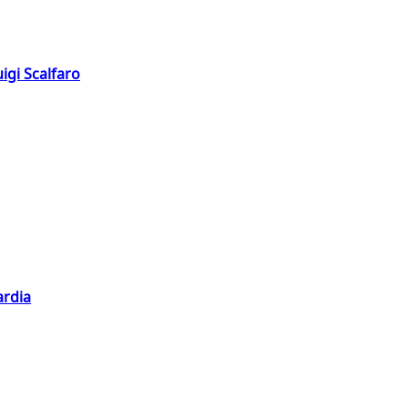
igi Scalfaro
ardia