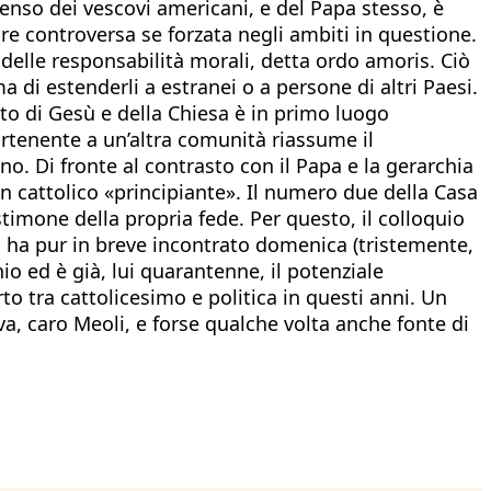
issenso dei vescovi americani, e del Papa stesso, è
ure controversa se forzata negli ambiti in questione.
 delle responsabilità morali, detta ordo amoris. Ciò
a di estenderli a estranei o a persone di altri Paesi.
o di Gesù e della Chiesa è in primo luogo
artenente a un’altra comunità riassume il
. Di fronte al contrasto con il Papa e la gerarchia
n cattolico «principiante». Il numero due della Casa
estimone della propria fede. Per questo, il colloquio
lo ha pur in breve incontrato domenica (tristemente,
io ed è già, lui quarantenne, il potenziale
o tra cattolicesimo e politica in questi anni. Un
va, caro Meoli, e forse qualche volta anche fonte di