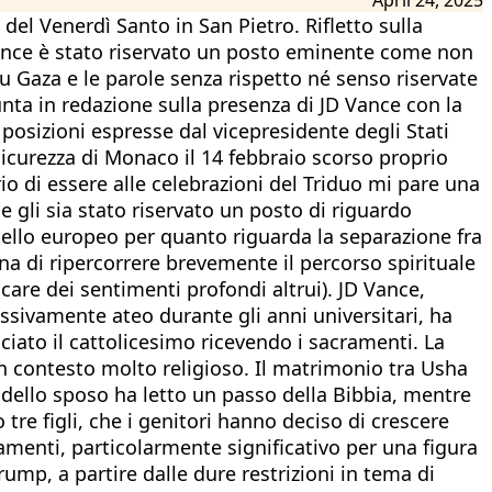
del Venerdì Santo in San Pietro. Rifletto sulla
Vance è stato riservato un posto eminente come non
u Gaza e le parole senza rispetto né senso riservate
unta in redazione sulla presenza di JD Vance con la
e posizioni espresse dal vicepresidente degli Stati
 Sicurezza di Monaco il 14 febbraio scorso proprio
rio di essere alle celebrazioni del Triduo mi pare una
e gli sia stato riservato un posto di riguardo
uello europeo per quanto riguarda la separazione fra
ena di ripercorrere brevemente il percorso spirituale
are dei sentimenti profondi altrui). JD Vance,
essivamente ateo durante gli anni universitari, ha
iato il cattolicesimo ricevendo i sacramenti. La
un contesto molto religioso. Il matrimonio tra Usha
 dello sposo ha letto un passo della Bibbia, mentre
re figli, che i genitori hanno deciso di crescere
amenti, particolarmente significativo per una figura
ump, a partire dalle dure restrizioni in tema di