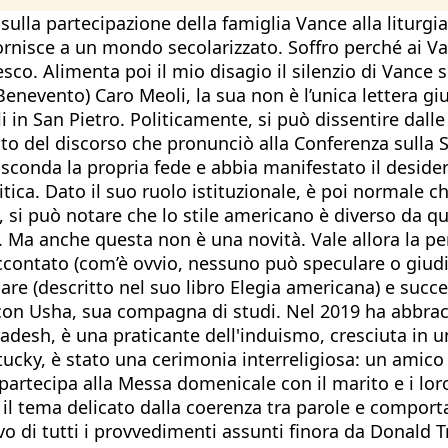
lla partecipazione della famiglia Vance alla liturgia 
fornisce a un mondo secolarizzato. Soffro perché ai 
co. Alimenta poi il mio disagio il silenzio di Vance s
Benevento) Caro Meoli, la sua non è l’unica lettera gi
ali in San Pietro. Politicamente, si può dissentire dall
osito del discorso che pronunciò alla Conferenza sulla
nasconda la propria fede e abbia manifestato il deside
tica. Dato il suo ruolo istituzionale, è poi normale ch
 si può notare che lo stile americano è diverso da q
ca. Ma anche questa non è una novità. Vale allora la p
ccontato (com’è ovvio, nessuno può speculare o giudic
lare (descritto nel suo libro Elegia americana) e succ
 con Usha, sua compagna di studi. Nel 2019 ha abbracc
radesh, è una praticante dell'induismo, cresciuta in 
tucky, è stato una cerimonia interreligiosa: un amico
rtecipa alla Messa domenicale con il marito e i loro t
i il tema delicato dalla coerenza tra parole e comport
o di tutti i provvedimenti assunti finora da Donald Tr