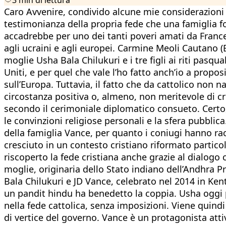
Caro Avvenire, condivido alcune mie considerazioni su
testimonianza della propria fede che una famiglia 
accadrebbe per uno dei tanti poveri amati da Frances
agli ucraini e agli europei. Carmine Meoli Cautano (
moglie Usha Bala Chilukuri e i tre figli ai riti pasqu
Uniti, e per quel che vale l’ho fatto anch’io a prop
sull’Europa. Tuttavia, il fatto che da cattolico non 
circostanza positiva o, almeno, non meritevole di cri
secondo il cerimoniale diplomatico consueto. Certo,
le convinzioni religiose personali e la sfera pubbli
della famiglia Vance, per quanto i coniugi hanno ra
cresciuto in un contesto cristiano riformato partico
riscoperto la fede cristiana anche grazie al dialogo
moglie, originaria dello Stato indiano dell’Andhra P
Bala Chilukuri e JD Vance, celebrato nel 2014 in Ken
un pandit hindu ha benedetto la coppia. Usha oggi pa
nella fede cattolica, senza imposizioni. Viene quind
di vertice del governo. Vance è un protagonista attiv