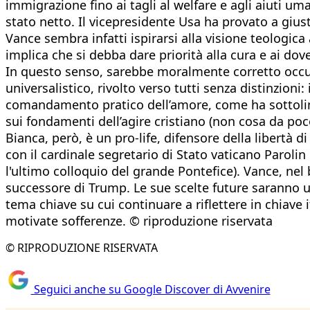
immigrazione fino ai tagli al welfare e agli aiuti uma
stato netto. Il vicepresidente Usa ha provato a gius
Vance sembra infatti ispirarsi alla visione teologic
implica che si debba dare priorità alla cura e ai dov
In questo senso, sarebbe moralmente corretto occup
universalistico, rivolto verso tutti senza distinzio
comandamento pratico dell’amore, come ha sottolinea
sui fondamenti dell’agire cristiano (non cosa da po
Bianca, però, è un pro-life, difensore della libertà d
con il cardinale segretario di Stato vaticano Paroli
l'ultimo colloquio del grande Pontefice). Vance, nel
successore di Trump. Le sue scelte future saranno u
tema chiave su cui continuare a riflettere in chiave
motivate sofferenze. © riproduzione riservata
© RIPRODUZIONE RISERVATA
Seguici anche su Google Discover di Avvenire