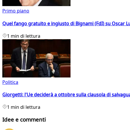
Primo piano
Quel fango gratuito e ingiusto di Bignami (FdI) su Oscar Lu
1 min di lettura
Politica
Giorgetti: l'Ue deciderà a ottobre sulla clausola di salvagu
1 min di lettura
Idee e commenti