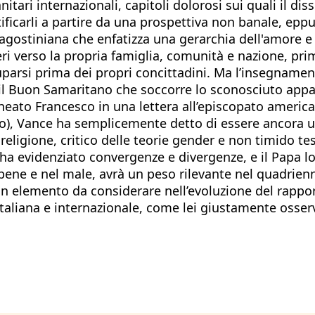
nitari internazionali, capitoli dolorosi sui quali il d
tificarli a partire da una prospettiva non banale, epp
a agostiniana che enfatizza una gerarchia dell'amore e
eri verso la propria famiglia, comunità e nazione, prim
arsi prima dei propri concittadini. Ma l’insegnament
ni: il Buon Samaritano che soccorre lo sconosciuto app
to Francesco in una lettera all’episcopato americano
co), Vance ha semplicemente detto di essere ancora u
i religione, critico delle teorie gender e non timido t
n ha evidenziato convergenze e divergenze, e il Papa 
 bene e nel male, avrà un peso rilevante nel quadrienn
n elemento da considerare nell’evoluzione del rapport
 italiana e internazionale, come lei giustamente osser