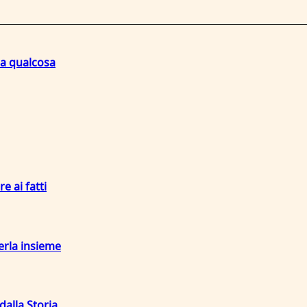
na qualcosa
re ai fatti
terla insieme
dalla Storia