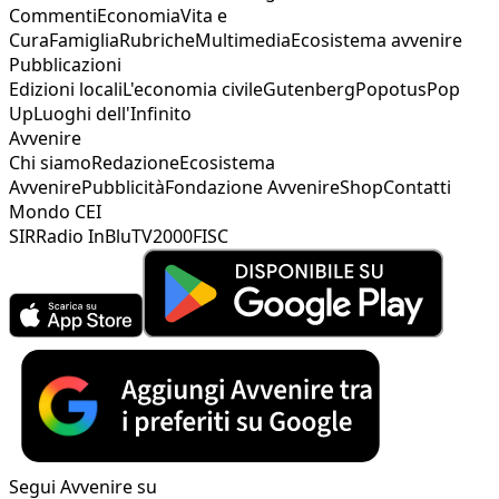
Commenti
Economia
Vita e
Cura
Famiglia
Rubriche
Multimedia
Ecosistema avvenire
Pubblicazioni
Edizioni locali
L'economia civile
Gutenberg
Popotus
Pop
Up
Luoghi dell'Infinito
Avvenire
Chi siamo
Redazione
Ecosistema
Avvenire
Pubblicità
Fondazione Avvenire
Shop
Contatti
Mondo CEI
SIR
Radio InBlu
TV2000
FISC
Segui Avvenire su