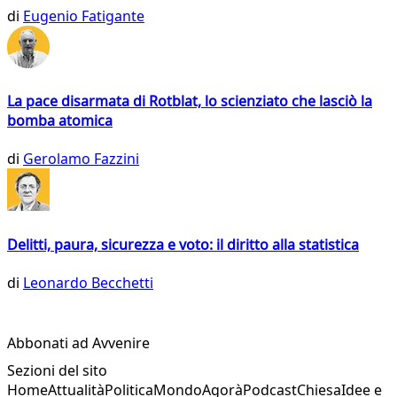
di
Eugenio Fatigante
La pace disarmata di Rotblat, lo scienziato che lasciò la
bomba atomica
di
Gerolamo Fazzini
Delitti, paura, sicurezza e voto: il diritto alla statistica
di
Leonardo Becchetti
Abbonati ad Avvenire
Sezioni del sito
Home
Attualità
Politica
Mondo
Agorà
Podcast
Chiesa
Idee e