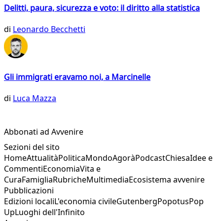
Delitti, paura, sicurezza e voto: il diritto alla statistica
di
Leonardo Becchetti
Gli immigrati eravamo noi, a Marcinelle
di
Luca Mazza
Abbonati ad Avvenire
Sezioni del sito
Home
Attualità
Politica
Mondo
Agorà
Podcast
Chiesa
Idee e
Commenti
Economia
Vita e
Cura
Famiglia
Rubriche
Multimedia
Ecosistema avvenire
Pubblicazioni
Edizioni locali
L'economia civile
Gutenberg
Popotus
Pop
Up
Luoghi dell'Infinito