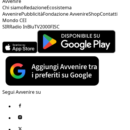
Avvenire
Chi siamo
Redazione
Ecosistema
Avvenire
Pubblicità
Fondazione Avvenire
Shop
Contatti
Mondo CEI
SIR
Radio InBlu
TV2000
FISC
Segui Avvenire su