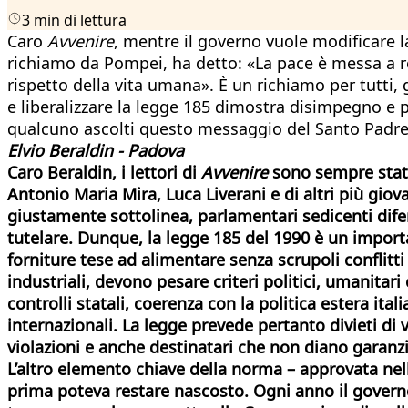
3 min di lettura
Caro
Avvenire
, mentre il governo vuole modificare l
richiamo da Pompei, ha detto: «La pace è messa a re
rispetto della vita umana». È un richiamo per tutti,
e liberalizzare la legge 185 dimostra disimpegno e po
qualcuno ascolti questo messaggio del Santo Padre
Elvio Beraldin - Padova
Caro Beraldin, i lettori di
Avvenire
sono sempre stati
Antonio Maria Mira, Luca Liverani e di altri più giov
giustamente sottolinea, parlamentari sedicenti difen
tutelare. Dunque, la legge 185 del 1990 è un importan
forniture tese ad alimentare senza scrupoli conflitt
industriali, devono pesare criteri politici, umanitari 
controlli statali, coerenza con la politica estera ita
internazionali. La legge prevede pertanto divieti di
violazioni e anche destinatari che non diano garanzie 
L’altro elemento chiave della norma – approvata nella 
prima poteva restare nascosto. Ogni anno il governo