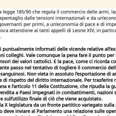
a legge 185/90 che regola il commercio delle armi, las
pentaglio dalle tensioni internazionali e da un’econ
 governanti per primi, a un’economia di pace e di impe
ca attenzione ai tanti appelli di Leone XIV, in partic
.
 puntualmente informati delle vicende relative all’ex
ani colleghi. Vale comunque la pena fare il punto per 
sori dei valori cattolici. E la pace, come ci ricorda 
te passo nel tentativo di togliere il commercio delle 
i sanguinosi. Non vieta in assoluto l’esportazione di 
e di rispetto del diritto internazionale. Per trasferire 
liana e l’articolo 11 della Costituzione, che ripudia l
 vendita a Paesi impegnati in combattimenti, nazioni 
sull’utilizzo finale di ciò che viene acquistato.
X legislatura da un fronte partitico variegato sulla s
 deve inviare al Parlamento una relazione sulle oper