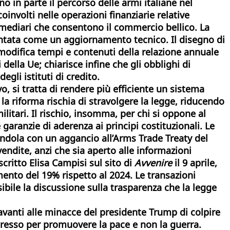
o in parte il percorso delle armi italiane nel
oinvolti nelle operazioni finanziarie relative
ermediari che consentono il commercio bellico. La
entata come un aggiornamento tecnico. Il disegno di
; modifica tempi e contenuti della relazione annuale
ella Ue; chiarisce infine che gli obblighi di
gli istituti di credito.
, si tratta di rendere più efficiente un sistema
a riforma rischia di stravolgere la legge, riducendo
ilitari. Il rischio, insomma, per chi si oppone al
garanzie di aderenza ai principi costituzionali. Le
andola con un aggancio all’Arms Trade Treaty del
vendite, anzi che sia aperto alle informazioni
critto Elisa Campisi sul sito di
Avvenire
il 9 aprile,
mento del 19% rispetto al 2024. Le transazioni
bile la discussione sulla trasparenza che la legge
, davanti alle minacce del presidente Trump di colpire
ongresso per promuovere la pace e non la guerra.