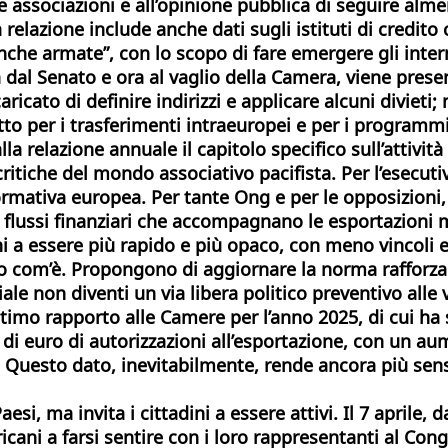
 associazioni e all’opinione pubblica di seguire almen
relazione include anche dati sugli istituti di credito c
“banche armate”, con lo scopo di fare emergere gli int
 dal Senato e ora al vaglio della Camera, viene pres
ricato di definire indirizzi e applicare alcuni divieti
o per i trasferimenti intraeuropei e per i programmi d
elazione annuale il capitolo specifico sull’attività de
tiche del mondo associativo pacifista. Per l’esecutivo
mativa europea. Per tante Ong e per le opposizioni, l
 i flussi finanziari che accompagnano le esportazioni m
i a essere più rapido e più opaco, con meno vincoli e 
tto com’è. Propongono di aggiornare la norma rafforz
le non diventi un via libera politico preventivo alle 
ltimo rapporto alle Camere per l’anno 2025, di cui ha s
 di euro di autorizzazioni all’esportazione, con un au
 Questo dato, inevitabilmente, rende ancora più sensi
aesi, ma invita i cittadini a essere attivi. Il 7 aprile
ericani a farsi sentire con i loro rappresentanti al C