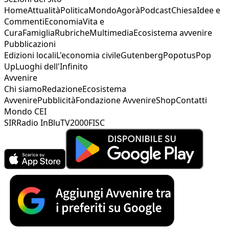
Home
Attualità
Politica
Mondo
Agorà
Podcast
Chiesa
Idee e
Commenti
Economia
Vita e
Cura
Famiglia
Rubriche
Multimedia
Ecosistema avvenire
Pubblicazioni
Edizioni locali
L'economia civile
Gutenberg
Popotus
Pop
Up
Luoghi dell'Infinito
Avvenire
Chi siamo
Redazione
Ecosistema
Avvenire
Pubblicità
Fondazione Avvenire
Shop
Contatti
Mondo CEI
SIR
Radio InBlu
TV2000
FISC