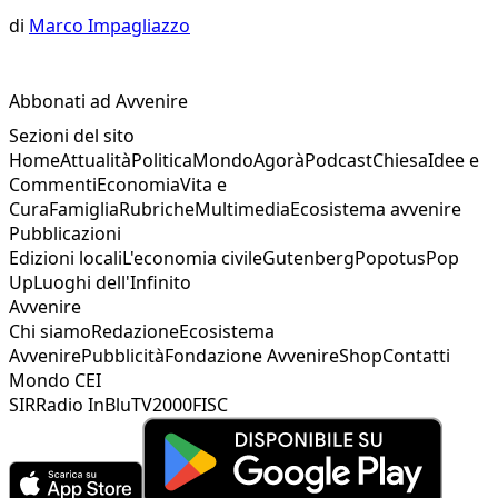
di
Marco Impagliazzo
Abbonati ad Avvenire
Sezioni del sito
Home
Attualità
Politica
Mondo
Agorà
Podcast
Chiesa
Idee e
Commenti
Economia
Vita e
Cura
Famiglia
Rubriche
Multimedia
Ecosistema avvenire
Pubblicazioni
Edizioni locali
L'economia civile
Gutenberg
Popotus
Pop
Up
Luoghi dell'Infinito
Avvenire
Chi siamo
Redazione
Ecosistema
Avvenire
Pubblicità
Fondazione Avvenire
Shop
Contatti
Mondo CEI
SIR
Radio InBlu
TV2000
FISC