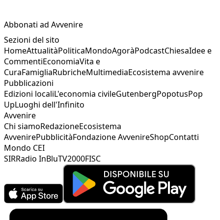
Abbonati ad Avvenire
Sezioni del sito
Home
Attualità
Politica
Mondo
Agorà
Podcast
Chiesa
Idee e
Commenti
Economia
Vita e
Cura
Famiglia
Rubriche
Multimedia
Ecosistema avvenire
Pubblicazioni
Edizioni locali
L'economia civile
Gutenberg
Popotus
Pop
Up
Luoghi dell'Infinito
Avvenire
Chi siamo
Redazione
Ecosistema
Avvenire
Pubblicità
Fondazione Avvenire
Shop
Contatti
Mondo CEI
SIR
Radio InBlu
TV2000
FISC