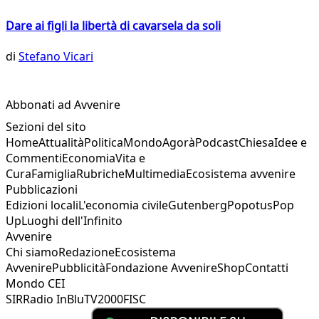
Dare ai figli la libertà di cavarsela da soli
di
Stefano Vicari
Abbonati ad Avvenire
Sezioni del sito
Home
Attualità
Politica
Mondo
Agorà
Podcast
Chiesa
Idee e
Commenti
Economia
Vita e
Cura
Famiglia
Rubriche
Multimedia
Ecosistema avvenire
Pubblicazioni
Edizioni locali
L'economia civile
Gutenberg
Popotus
Pop
Up
Luoghi dell'Infinito
Avvenire
Chi siamo
Redazione
Ecosistema
Avvenire
Pubblicità
Fondazione Avvenire
Shop
Contatti
Mondo CEI
SIR
Radio InBlu
TV2000
FISC