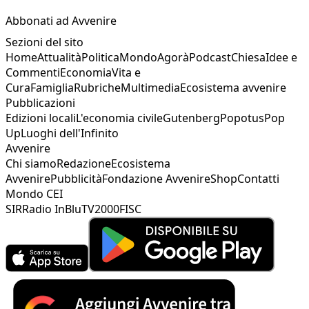
Abbonati ad Avvenire
Sezioni del sito
Home
Attualità
Politica
Mondo
Agorà
Podcast
Chiesa
Idee e
Commenti
Economia
Vita e
Cura
Famiglia
Rubriche
Multimedia
Ecosistema avvenire
Pubblicazioni
Edizioni locali
L'economia civile
Gutenberg
Popotus
Pop
Up
Luoghi dell'Infinito
Avvenire
Chi siamo
Redazione
Ecosistema
Avvenire
Pubblicità
Fondazione Avvenire
Shop
Contatti
Mondo CEI
SIR
Radio InBlu
TV2000
FISC