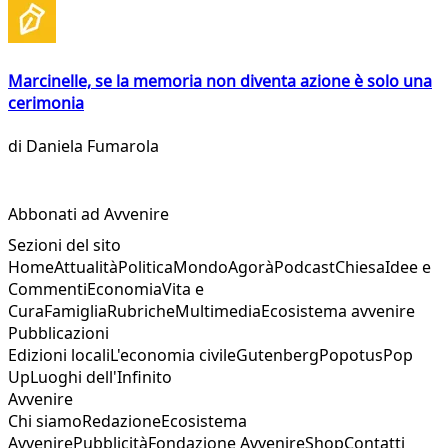
Marcinelle, se la memoria non diventa azione è solo una
cerimonia
di
Daniela Fumarola
Abbonati ad Avvenire
Sezioni del sito
Home
Attualità
Politica
Mondo
Agorà
Podcast
Chiesa
Idee e
Commenti
Economia
Vita e
Cura
Famiglia
Rubriche
Multimedia
Ecosistema avvenire
Pubblicazioni
Edizioni locali
L'economia civile
Gutenberg
Popotus
Pop
Up
Luoghi dell'Infinito
Avvenire
Chi siamo
Redazione
Ecosistema
Avvenire
Pubblicità
Fondazione Avvenire
Shop
Contatti