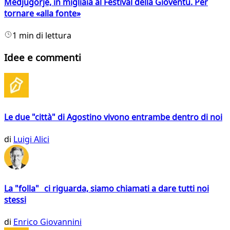
Medjugorje, in migliaia al Festival della Gioventù. Per
tornare «alla fonte»
1 min di lettura
Idee e commenti
Le due "città" di Agostino vivono entrambe dentro di noi
di
Luigi Alici
La "folla" ci riguarda, siamo chiamati a dare tutti noi
stessi
di
Enrico Giovannini