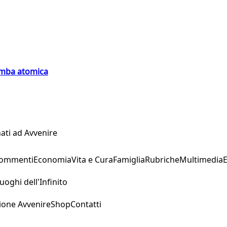
bomba atomica
ati ad Avvenire
Commenti
Economia
Vita e Cura
Famiglia
Rubriche
Multimedia
uoghi dell'Infinito
ione Avvenire
Shop
Contatti