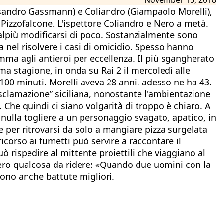
lessandro Gassmann) e Coliandro (Giampaolo Morelli),
i Pizzofalcone, L'ispettore Coliandro e Nero a metà.
alpiù modificarsi di poco. Sostanzialmente sono
na nel risolvere i casi di omicidio. Spesso hanno
omma agli antieroi per eccellenza. Il più sgangherato
ima stagione, in onda su Rai 2 il mercoledì alle
a 100 minuti. Morelli aveva 28 anni, adesso ne ha 43.
 “esclamazione” siciliana, nonostante l'ambientazione
. Che quindi ci siano volgarità di troppo è chiaro. A
 nulla togliere a un personaggio svagato, apatico, in
 per ritrovarsi da solo a mangiare pizza surgelata
ricorso ai fumetti può servire a raccontare il
rispedire al mittente proiettili che viaggiano al
bero qualcosa da ridere: «Quando due uomini con la
sono anche battute migliori.