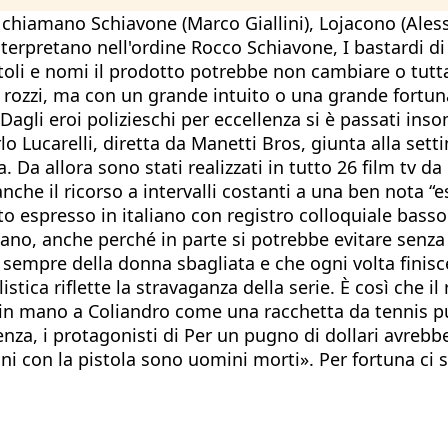
 si chiamano Schiavone (Marco Giallini), Lojacono (A
Interpretano nell'ordine Rocco Schiavone, I bastardi d
toli e nomi il prodotto potrebbe non cambiare o tutt
atti rozzi, ma con un grande intuito o una grande fortu
Dagli eroi polizieschi per eccellenza si è passati ins
lo Lucarelli, diretta da Manetti Bros, giunta alla sett
. Da allora sono stati realizzati in tutto 26 film tv d
 anche il ricorso a intervalli costanti a una ben nota
to espresso in italiano con registro colloquiale basso
iano, anche perché in parte si potrebbe evitare senza
sempre della donna sbagliata e che ogni volta finisce
tica riflette la stravaganza della serie. È così che il 
n mano a Coliandro come una racchetta da tennis può 
nza, i protagonisti di Per un pugno di dollari avreb
ni con la pistola sono uomini morti». Per fortuna ci 