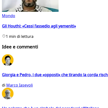
Mondo
Gli Houthi: «Cessi l’assedio agli yemeniti»
1 min di lettura
Idee e commenti
Giorgia e Pedro, i due «opposti» che tirando la corda risc
di
Marco Iasevoli