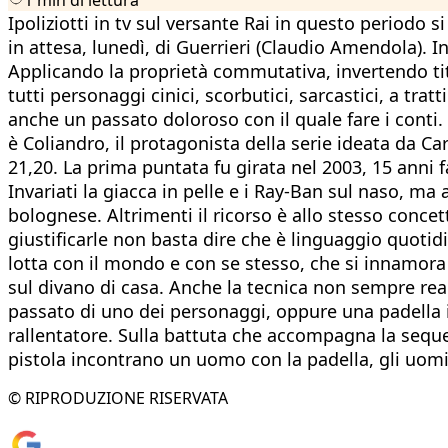
Ipoliziotti in tv sul versante Rai in questo periodo
in attesa, lunedì, di Guerrieri (Claudio Amendola). 
Applicando la proprietà commutativa, invertendo ti
tutti personaggi cinici, scorbutici, sarcastici, a tr
anche un passato doloroso con il quale fare i conti. 
è Coliandro, il protagonista della serie ideata da Car
21,20. La prima puntata fu girata nel 2003, 15 anni fa
Invariati la giacca in pelle e i Ray-Ban sul naso, ma
bolognese. Altrimenti il ricorso è allo stesso concet
giustificarle non basta dire che è linguaggio quotid
lotta con il mondo e con se stesso, che si innamora 
sul divano di casa. Anche la tecnica non sempre realis
passato di uno dei personaggi, oppure una padella i
rallentatore. Sulla battuta che accompagna la seque
pistola incontrano un uomo con la padella, gli uomi
© RIPRODUZIONE RISERVATA