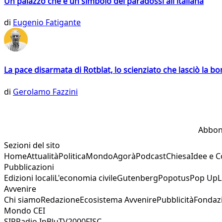
Un palazzo che è un simbolo dei paradossi all'italiana
di
Eugenio Fatigante
La pace disarmata di Rotblat, lo scienziato che lasciò la 
di
Gerolamo Fazzini
Abbon
Sezioni del sito
Home
Attualità
Politica
Mondo
Agorà
Podcast
Chiesa
Idee e 
Pubblicazioni
Edizioni locali
L'economia civile
Gutenberg
Popotus
Pop Up
L
Avvenire
Chi siamo
Redazione
Ecosistema Avvenire
Pubblicità
Fondaz
Mondo CEI
SIR
Radio InBlu
TV2000
FISC