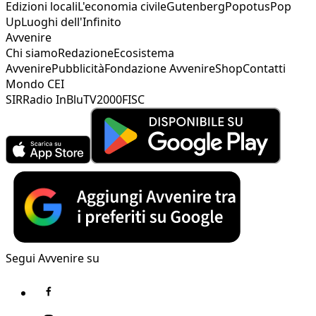
Edizioni locali
L'economia civile
Gutenberg
Popotus
Pop
Up
Luoghi dell'Infinito
Avvenire
Chi siamo
Redazione
Ecosistema
Avvenire
Pubblicità
Fondazione Avvenire
Shop
Contatti
Mondo CEI
SIR
Radio InBlu
TV2000
FISC
Segui Avvenire su