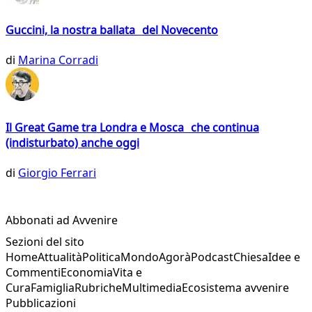
Guccini, la nostra ballata del Novecento
di
Marina Corradi
Il Great Game tra Londra e Mosca che continua
(indisturbato) anche oggi
di
Giorgio Ferrari
Abbonati ad Avvenire
Sezioni del sito
Home
Attualità
Politica
Mondo
Agorà
Podcast
Chiesa
Idee e
Commenti
Economia
Vita e
Cura
Famiglia
Rubriche
Multimedia
Ecosistema avvenire
Pubblicazioni