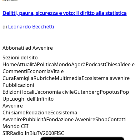
Delitti, paura, sicurezza e voto: il diritto alla statistica
di
Leonardo Becchetti
Abbonati ad Avvenire
Sezioni del sito
Home
Attualità
Politica
Mondo
Agorà
Podcast
Chiesa
Idee e
Commenti
Economia
Vita e
Cura
Famiglia
Rubriche
Multimedia
Ecosistema avvenire
Pubblicazioni
Edizioni locali
L'economia civile
Gutenberg
Popotus
Pop
Up
Luoghi dell'Infinito
Avvenire
Chi siamo
Redazione
Ecosistema
Avvenire
Pubblicità
Fondazione Avvenire
Shop
Contatti
Mondo CEI
SIR
Radio InBlu
TV2000
FISC