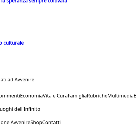
e la speranza sempre coltivata
o culturale
ati ad Avvenire
Commenti
Economia
Vita e Cura
Famiglia
Rubriche
Multimedia
uoghi dell'Infinito
ione Avvenire
Shop
Contatti