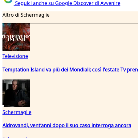
Seguici anche su Google Discover di Avvenire
Altro di Schermaglie
Televisione
Temptation Island va più dei Mondiali; così l'estate Tv pre
Schermaglie
Aldrovandi, vent’anni dopo il suo caso interroga ancora