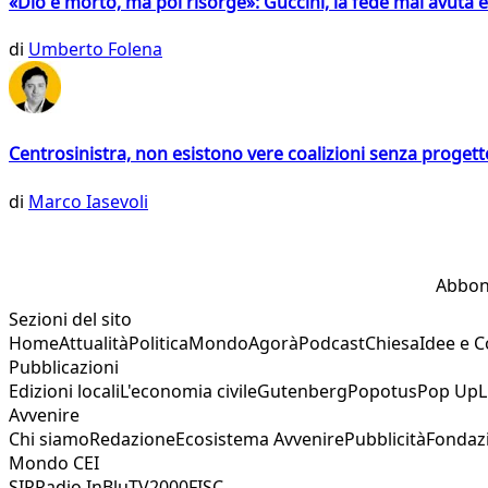
«Dio è morto, ma poi risorge»: Guccini, la fede mai avuta 
di
Umberto Folena
Centrosinistra, non esistono vere coalizioni senza progett
di
Marco Iasevoli
Abbon
Sezioni del sito
Home
Attualità
Politica
Mondo
Agorà
Podcast
Chiesa
Idee e 
Pubblicazioni
Edizioni locali
L'economia civile
Gutenberg
Popotus
Pop Up
L
Avvenire
Chi siamo
Redazione
Ecosistema Avvenire
Pubblicità
Fondaz
Mondo CEI
SIR
Radio InBlu
TV2000
FISC