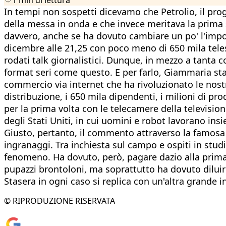
In tempi non sospetti dicevamo che Petrolio, il pr
della messa in onda e che invece meritava la prima
davvero, anche se ha dovuto cambiare un po' l'impost
dicembre alle 21,25 con poco meno di 650 mila telespet
rodati talk giornalistici. Dunque, in mezzo a tanta 
format seri come questo. E per farlo, Giammaria sta
commercio via internet che ha rivoluzionato le nostre
distribuzione, i 650 mila dipendenti, i milioni di pr
per la prima volta con le telecamere della televisio
degli Stati Uniti, in cui uomini e robot lavorano in
Giusto, pertanto, il commento attraverso la famosa 
ingranaggi. Tra inchiesta sul campo e ospiti in stu
fenomeno. Ha dovuto, però, pagare dazio alla prima 
pupazzi brontoloni, ma soprattutto ha dovuto diluire
Stasera in ogni caso si replica con un'altra grande i
© RIPRODUZIONE RISERVATA