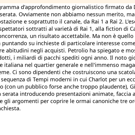
ogramma d'approfondimento giornalistico firmato da D
 serata. Ovviamente non abbiamo nessun merito, ma fi
azione e soprattutto il canale, da Rai 1 a Rai 2. L'
tatori sottratti al varietà di Rai 1, alla fiction di Ca
concorrenza, un risultato accettabile. Ma non è quello
 puntando su inchieste di particolare interesse come
 abitudini negli acquisti. Petrolio ha spiegato e most
odotti, i miliardi di pacchi spediti ogni anno. Il not
ne italiana nel quartier generale e nell'immenso magaz
sieme. Ci sono dipendenti che costruiscono una scatol
sequenza di Tempi moderni in cui Charlot per un ecces
dio (con un pubblico forse anche troppo plaudente), 
serata introducendo presentazioni animate, faccia a f
 gli argomenti per coprire le ormai canoniche tre ore 
nchiesta.