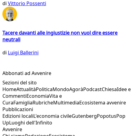
di
Vittorio Possenti
Tacere davanti alle ingiustizie non vuol dire essere
neutrali
di
Luigi Ballerini
Abbonati ad Avvenire
Sezioni del sito
Home
Attualità
Politica
Mondo
Agorà
Podcast
Chiesa
Idee e
Commenti
Economia
Vita e
Cura
Famiglia
Rubriche
Multimedia
Ecosistema avvenire
Pubblicazioni
Edizioni locali
L'economia civile
Gutenberg
Popotus
Pop
Up
Luoghi dell'Infinito
Avvenire
Chi siamo
Redazione
Ecosistema