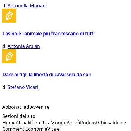
di
Antonella Mariani
L'asino è l'animale più francescano di tutti
di
Antonia Arslan
Dare ai figli la libertà di cavarsela da soli
di
Stefano Vicari
Abbonati ad Avvenire
Sezioni del sito
Home
Attualità
Politica
Mondo
Agorà
Podcast
Chiesa
Idee e
Commenti
Economia
Vita e