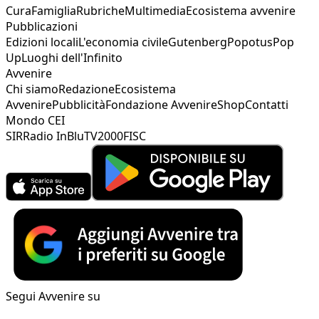
Cura
Famiglia
Rubriche
Multimedia
Ecosistema avvenire
Pubblicazioni
Edizioni locali
L'economia civile
Gutenberg
Popotus
Pop
Up
Luoghi dell'Infinito
Avvenire
Chi siamo
Redazione
Ecosistema
Avvenire
Pubblicità
Fondazione Avvenire
Shop
Contatti
Mondo CEI
SIR
Radio InBlu
TV2000
FISC
Segui Avvenire su