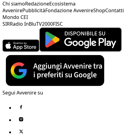
Chi siamo
Redazione
Ecosistema
Avvenire
Pubblicità
Fondazione Avvenire
Shop
Contatti
Mondo CEI
SIR
Radio InBlu
TV2000
FISC
Segui Avvenire su