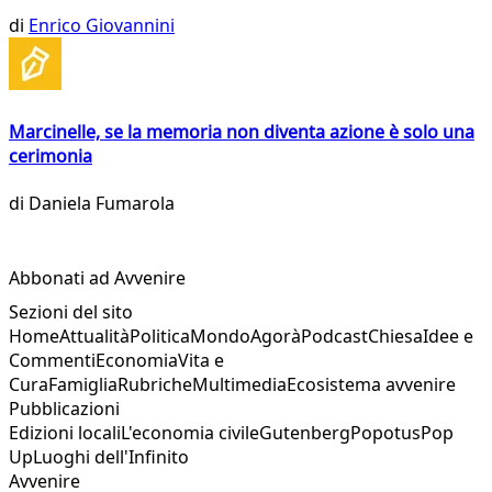
di
Enrico Giovannini
Marcinelle, se la memoria non diventa azione è solo una
cerimonia
di
Daniela Fumarola
Abbonati ad Avvenire
Sezioni del sito
Home
Attualità
Politica
Mondo
Agorà
Podcast
Chiesa
Idee e
Commenti
Economia
Vita e
Cura
Famiglia
Rubriche
Multimedia
Ecosistema avvenire
Pubblicazioni
Edizioni locali
L'economia civile
Gutenberg
Popotus
Pop
Up
Luoghi dell'Infinito
Avvenire