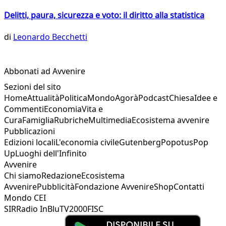
Delitti, paura, sicurezza e voto: il diritto alla statistica
di
Leonardo Becchetti
Abbonati ad Avvenire
Sezioni del sito
Home
Attualità
Politica
Mondo
Agorà
Podcast
Chiesa
Idee e
Commenti
Economia
Vita e
Cura
Famiglia
Rubriche
Multimedia
Ecosistema avvenire
Pubblicazioni
Edizioni locali
L'economia civile
Gutenberg
Popotus
Pop
Up
Luoghi dell'Infinito
Avvenire
Chi siamo
Redazione
Ecosistema
Avvenire
Pubblicità
Fondazione Avvenire
Shop
Contatti
Mondo CEI
SIR
Radio InBlu
TV2000
FISC