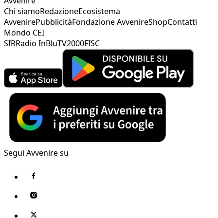
Avvenire
Chi siamo
Redazione
Ecosistema
Avvenire
Pubblicità
Fondazione Avvenire
Shop
Contatti
Mondo CEI
SIR
Radio InBlu
TV2000
FISC
Segui Avvenire su