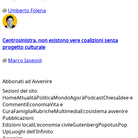
di
Umberto Folena
Centrosinistra, non esistono vere coalizioni senza
progetto culturale
di
Marco Iasevoli
Abbonati ad Avvenire
Sezioni del sito
Home
Attualità
Politica
Mondo
Agorà
Podcast
Chiesa
Idee e
Commenti
Economia
Vita e
Cura
Famiglia
Rubriche
Multimedia
Ecosistema avvenire
Pubblicazioni
Edizioni locali
L'economia civile
Gutenberg
Popotus
Pop
Up
Luoghi dell'Infinito