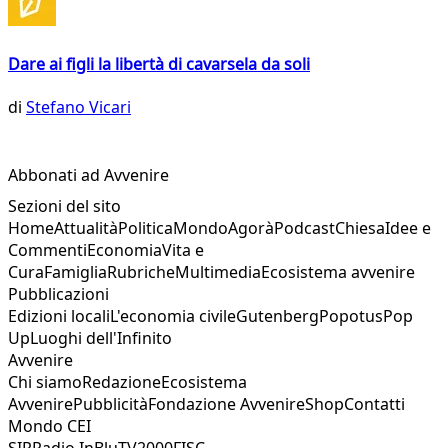
Dare ai figli la libertà di cavarsela da soli
di
Stefano Vicari
Abbonati ad Avvenire
Sezioni del sito
Home
Attualità
Politica
Mondo
Agorà
Podcast
Chiesa
Idee e
Commenti
Economia
Vita e
Cura
Famiglia
Rubriche
Multimedia
Ecosistema avvenire
Pubblicazioni
Edizioni locali
L'economia civile
Gutenberg
Popotus
Pop
Up
Luoghi dell'Infinito
Avvenire
Chi siamo
Redazione
Ecosistema
Avvenire
Pubblicità
Fondazione Avvenire
Shop
Contatti
Mondo CEI
SIR
Radio InBlu
TV2000
FISC