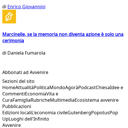
di
Enrico Giovannini
Marcinelle, se la memoria non diventa azione è solo una
cerimonia
di
Daniela Fumarola
Abbonati ad Avvenire
Sezioni del sito
Home
Attualità
Politica
Mondo
Agorà
Podcast
Chiesa
Idee e
Commenti
Economia
Vita e
Cura
Famiglia
Rubriche
Multimedia
Ecosistema avvenire
Pubblicazioni
Edizioni locali
L'economia civile
Gutenberg
Popotus
Pop
Up
Luoghi dell'Infinito
Avvenire