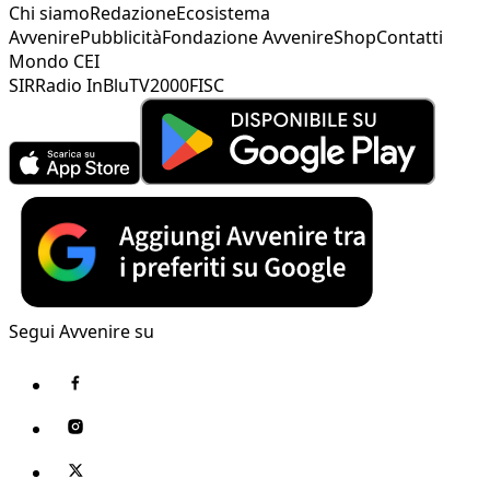
Chi siamo
Redazione
Ecosistema
Avvenire
Pubblicità
Fondazione Avvenire
Shop
Contatti
Mondo CEI
SIR
Radio InBlu
TV2000
FISC
Segui Avvenire su