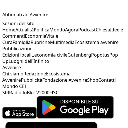
Abbonati ad Avvenire
Sezioni del sito
Home
Attualità
Politica
Mondo
Agorà
Podcast
Chiesa
Idee e
Commenti
Economia
Vita e
Cura
Famiglia
Rubriche
Multimedia
Ecosistema avvenire
Pubblicazioni
Edizioni locali
L'economia civile
Gutenberg
Popotus
Pop
Up
Luoghi dell'Infinito
Avvenire
Chi siamo
Redazione
Ecosistema
Avvenire
Pubblicità
Fondazione Avvenire
Shop
Contatti
Mondo CEI
SIR
Radio InBlu
TV2000
FISC