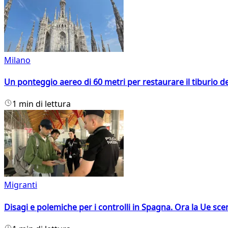
Milano
Un ponteggio aereo di 60 metri per restaurare il tiburio 
1 min di lettura
Migranti
Disagi e polemiche per i controlli in Spagna. Ora la Ue 