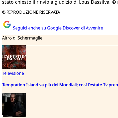
stato chiesto il rinvio a giudizio di Lous Dassilva. ©
© RIPRODUZIONE RISERVATA
Seguici anche su Google Discover di Avvenire
Altro di Schermaglie
Televisione
Temptation Island va più dei Mondiali; così l'estate Tv pre