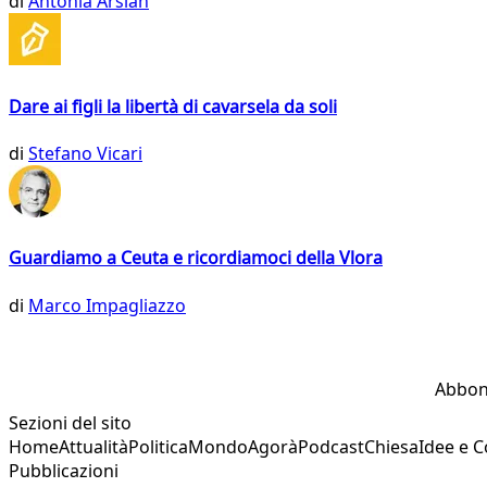
di
Antonia Arslan
Dare ai figli la libertà di cavarsela da soli
di
Stefano Vicari
Guardiamo a Ceuta e ricordiamoci della Vlora
di
Marco Impagliazzo
Abbon
Sezioni del sito
Home
Attualità
Politica
Mondo
Agorà
Podcast
Chiesa
Idee e 
Pubblicazioni