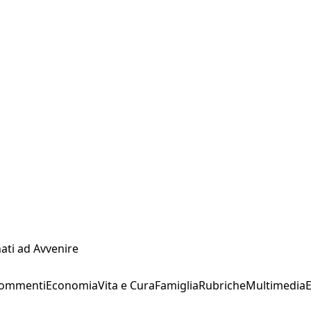
ati ad Avvenire
Commenti
Economia
Vita e Cura
Famiglia
Rubriche
Multimedia