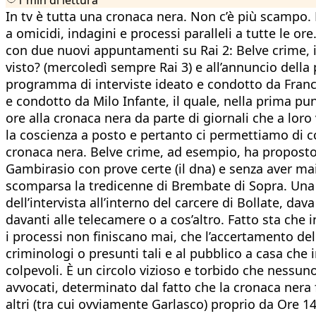
In tv è tutta una cronaca nera. Non c’è più scampo.
a omicidi, indagini e processi paralleli a tutte le or
con due nuovi appuntamenti su Rai 2: Belve crime, il 
visto? (mercoledì sempre Rai 3) e all’annuncio della 
programma di interviste ideato e condotto da Franc
e condotto da Milo Infante, il quale, nella prima pu
ore alla cronaca nera da parte di giornali che a lo
la coscienza a posto e pertanto ci permettiamo di c
cronaca nera. Belve crime, ad esempio, ha proposto, 
Gambirasio con prove certe (il dna) e senza aver mai 
scomparsa la tredicenne di Brembate di Sopra. Una co
dell’intervista all’interno del carcere di Bollate, da
davanti alle telecamere o a cos’altro. Fatto sta che 
i processi non finiscano mai, che l’accertamento della 
criminologi o presunti tali e al pubblico a casa che i
colpevoli. È un circolo vizioso e torbido che nessu
avvocati, determinato dal fatto che la cronaca ner
altri (tra cui ovviamente Garlasco) proprio da Ore 14 