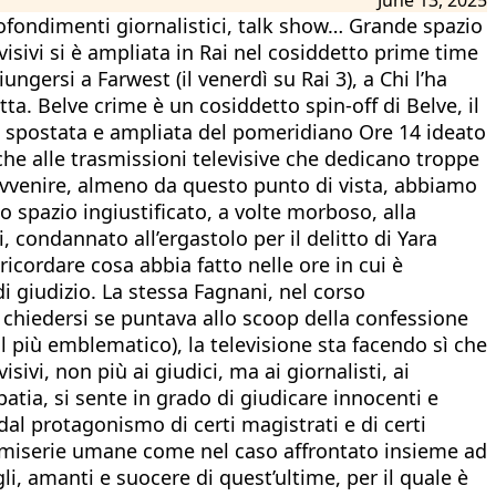
rofondimenti giornalistici, talk show… Grande spazio
evisivi si è ampliata in Rai nel cosiddetto prime time
ngersi a Farwest (il venerdì su Rai 3), a Chi l’ha
ta. Belve crime è un cosiddetto spin-off di Belve, il
e spostata e ampliata del pomeridiano Ore 14 ideato
iche alle trasmissioni televisive che dedicano troppe
 Avvenire, almeno da questo punto di vista, abbiamo
 spazio ingiustificato, a volte morboso, alla
 condannato all’ergastolo per il delitto di Yara
ricordare cosa abbia fatto nelle ore in cui è
i giudizio. La stessa Fagnani, nel corso
 da chiedersi se puntava allo scoop della confessione
il più emblematico), la televisione sta facendo sì che
sivi, non più ai giudici, ma ai giornalisti, ai
ipatia, si sente in grado di giudicare innocenti e
al protagonismo di certi magistrati e di certi
e miserie umane come nel caso affrontato insieme ad
li, amanti e suocere di quest’ultime, per il quale è