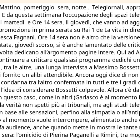
 Mattino, pomeriggio, sera, notte… Telegiornali, app
e. E da questa settimana l’occupazione degli spazi tel
martedì, e Ore 14 sera, il giovedì, che vanno ad aggiu
promozione in prima serata su Rai 1 de La vita in diret
esca Fagnani. Ore 14 sera non è altro che la version
ntata, giovedì scorso, si è anche lamentato delle crit
ro volta dedicano all’argomento pagine intere. Qui ad
ontinuare a criticare qualsiasi programma dedichi uno
tra le altre, una lunga intervista a Massimo Bossetti,
fornito un alibi attendibile. Ancora oggi dice di non 
ndanna tra l’altro confermata in tutti e tre i gradi d
va l’idea di considerare Bossetti colpevole. Allora c’è
in questo caso, come in altri (Garlasco è al momento 
verità non spetti più ai tribunali, ma agli studi televi
n base alle sensazioni, perfino alla simpatia o all’ant
no al momento vuole interrompere, alimentato anche d
a fa audience, anche quando mette in mostra le tant
sera: l’omicidio di Pierina Paganelli a Rimini, tra mog