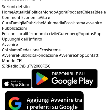
Sezioni del sito
Home
Attualità
Politica
Mondo
Agorà
Podcast
Chiesa
Idee e
Commenti
Economia
Vita e
Cura
Famiglia
Rubriche
Multimedia
Ecosistema avvenire
Pubblicazioni
Edizioni locali
L'economia civile
Gutenberg
Popotus
Pop
Up
Luoghi dell'Infinito
Avvenire
Chi siamo
Redazione
Ecosistema
Avvenire
Pubblicità
Fondazione Avvenire
Shop
Contatti
Mondo CEI
SIR
Radio InBlu
TV2000
FISC