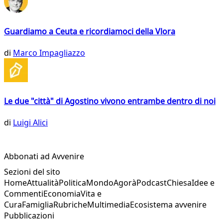
Guardiamo a Ceuta e ricordiamoci della Vlora
di
Marco Impagliazzo
Le due "città" di Agostino vivono entrambe dentro di noi
di
Luigi Alici
Abbonati ad Avvenire
Sezioni del sito
Home
Attualità
Politica
Mondo
Agorà
Podcast
Chiesa
Idee e
Commenti
Economia
Vita e
Cura
Famiglia
Rubriche
Multimedia
Ecosistema avvenire
Pubblicazioni