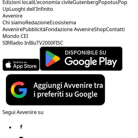
Edizioni locali
L'economia civile
Gutenberg
Popotus
Pop
Up
Luoghi dell'Infinito
Avvenire
Chi siamo
Redazione
Ecosistema
Avvenire
Pubblicità
Fondazione Avvenire
Shop
Contatti
Mondo CEI
SIR
Radio InBlu
TV2000
FISC
Segui Avvenire su