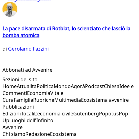
La pace disarmata di Rotblat, lo scienziato che lasciò la
bomba atomica
di
Gerolamo Fazzini
Abbonati ad Avvenire
Sezioni del sito
Home
Attualità
Politica
Mondo
Agorà
Podcast
Chiesa
Idee e
Commenti
Economia
Vita e
Cura
Famiglia
Rubriche
Multimedia
Ecosistema avvenire
Pubblicazioni
Edizioni locali
L'economia civile
Gutenberg
Popotus
Pop
Up
Luoghi dell'Infinito
Avvenire
Chi siamo
Redazione
Ecosistema