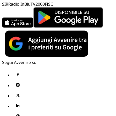
SIR
Radio InBlu
TV2000
FISC
Segui Avvenire su