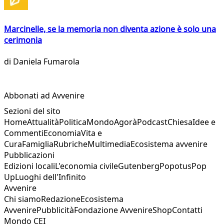
Marcinelle, se la memoria non diventa azione è solo una
cerimonia
di
Daniela Fumarola
Abbonati ad Avvenire
Sezioni del sito
Home
Attualità
Politica
Mondo
Agorà
Podcast
Chiesa
Idee e
Commenti
Economia
Vita e
Cura
Famiglia
Rubriche
Multimedia
Ecosistema avvenire
Pubblicazioni
Edizioni locali
L'economia civile
Gutenberg
Popotus
Pop
Up
Luoghi dell'Infinito
Avvenire
Chi siamo
Redazione
Ecosistema
Avvenire
Pubblicità
Fondazione Avvenire
Shop
Contatti
Mondo CEI