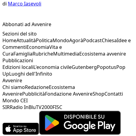
di
Marco Iasevoli
Abbonati ad Avvenire
Sezioni del sito
Home
Attualità
Politica
Mondo
Agorà
Podcast
Chiesa
Idee e
Commenti
Economia
Vita e
Cura
Famiglia
Rubriche
Multimedia
Ecosistema avvenire
Pubblicazioni
Edizioni locali
L'economia civile
Gutenberg
Popotus
Pop
Up
Luoghi dell'Infinito
Avvenire
Chi siamo
Redazione
Ecosistema
Avvenire
Pubblicità
Fondazione Avvenire
Shop
Contatti
Mondo CEI
SIR
Radio InBlu
TV2000
FISC